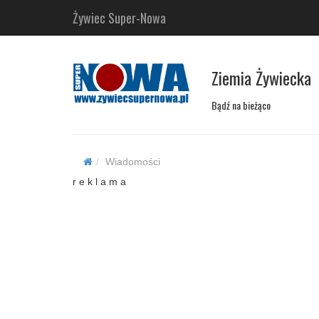
Żywiec Super-Nowa
Ziemia Żywiecka
Bądź na bieżąco
Wiadomości
r e k l a m a