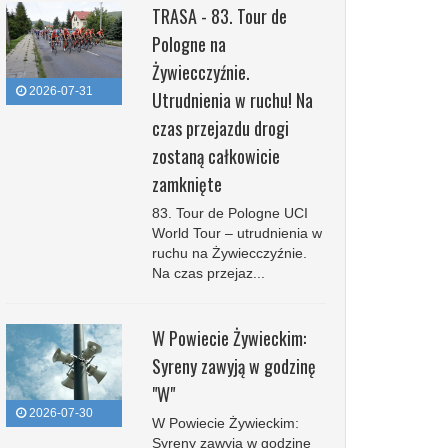
TRASA - 83. Tour de
Pologne na
Żywiecczyźnie.
2026-07-31
Utrudnienia w ruchu! Na
czas przejazdu drogi
zostaną całkowicie
zamknięte
83. Tour de Pologne UCI
World Tour – utrudnienia w
ruchu na Żywiecczyźnie.
Na czas przejaz...
W Powiecie Żywieckim:
Syreny zawyją w godzinę
"W"
2026-07-30
W Powiecie Żywieckim:
Syreny zawyją w godzinę