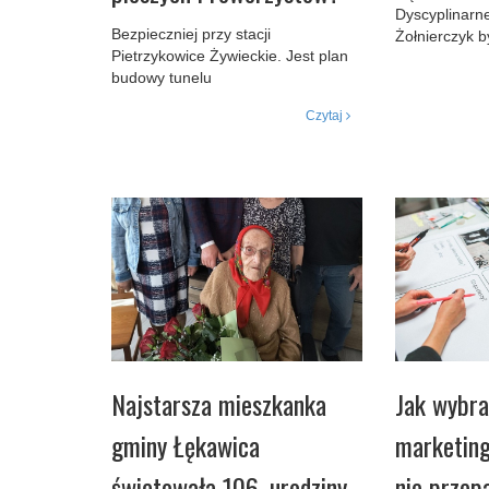
Dyscyplinarne
Bezpieczniej przy stacji
Żołnierczyk 
Pietrzykowice Żywieckie. Jest plan
budowy tunelu
Czytaj
Najstarsza mieszkanka
Jak wybra
gminy Łękawica
marketing
świętowała 106. urodziny
nie przep