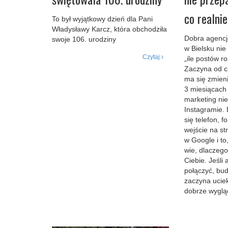
co realni
To był wyjątkowy dzień dla Pani
Władysławy Karcz, która obchodziła
Dobra agencj
swoje 106. urodziny
w Bielsku nie
Czytaj
„ile postów r
Zaczyna od c
ma się zmien
3 miesiącach
marketing ni
Instagramie. D
się telefon, f
wejście na st
w Google i to,
wie, dlaczeg
Ciebie. Jeśli 
połączyć, bu
zaczyna uciek
dobrze wygląd