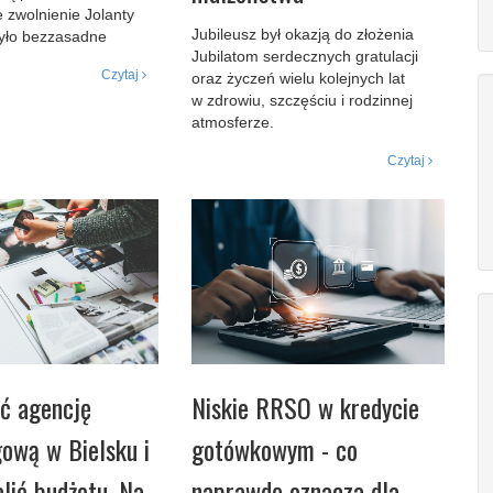
 zwolnienie Jolanty
Jubileusz był okazją do złożenia
było bezzasadne
Jubilatom serdecznych gratulacji
Czytaj
oraz życzeń wielu kolejnych lat
w zdrowiu, szczęściu i rodzinnej
atmosferze.
Czytaj
ć agencję
Niskie RRSO w kredycie
ową w Bielsku i
gotówkowym - co
alić budżetu. Na
naprawdę oznacza dla