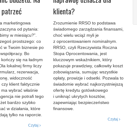
e patrzeć
klienta?
a marketingowa
Zrozumienie RRSO to podstawa
 zaczyna od pytania:
świadomego zarządzania finansami,
obimy w miesiącu?”.
choć wielu wciąż myli je
zegoś prostszego: co
z oprocentowaniem nominalnym.
ić w Twoim biznesie po
RRSO, czyli Rzeczywista Roczna
 współpracy. Bo
Stopa Oprocentowania, jest
e kończy się na ładnym
kluczowym wskaźnikiem, który
la lokalnej firmy liczy
pokazuje prawdziwy, całkowity koszt
ormularz, rezerwacja,
zobowiązania, sumując wszystkie
ronę, widoczność
opłaty, prowizje i odsetki. Pozwala to
 czy klient faktycznie
świadomie wybrać najkorzystniejszą
o ma wybrać właśnie
ofertę kredytu gotówkowego
agencja nie potrafi tego
i uniknąć ukrytych kosztów,
dżet bardzo szybko
zapewniając bezpieczeństwo
ać w działania, które
finansowe.
ają tylko na raporcie.
Czytaj
Czytaj