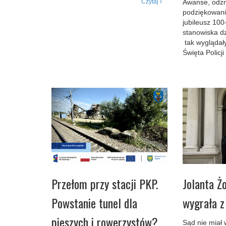
Czytaj
Awanse, odzn
podziękowani
jubileusz 100
stanowiska dz
tak wyglądał
Święta Policj
Przełom przy stacji PKP.
Jolanta Ż
Powstanie tunel dla
wygrała z
pieszych i rowerzystów?
Sąd nie miał 