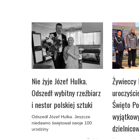
Nie żyje Józef Hulka.
Żywieccy 
Odszedł wybitny rzeźbiarz
uroczyści
i nestor polskiej sztuki
Święto Pol
wyjątkowy
Odszedł Józef Hulka. Jeszcze
niedawno świętował swoje 100.
dzielnico
urodziny