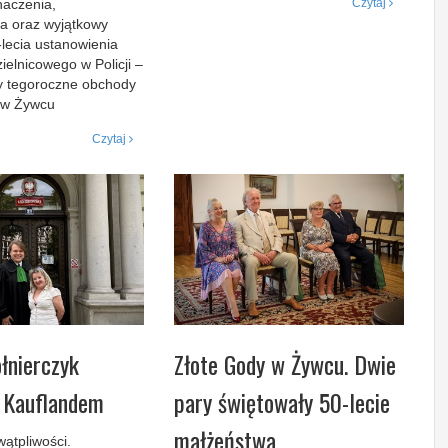
aczenia,
Czytaj
a oraz wyjątkowy
-lecia ustanowienia
ielnicowego w Policji –
y tegoroczne obchody
i w Żywcu
Czytaj
ołnierczyk
Złote Gody w Żywcu. Dwie
 Kauflandem
pary świętowały 50-lecie
małżeństwa
wątpliwości.