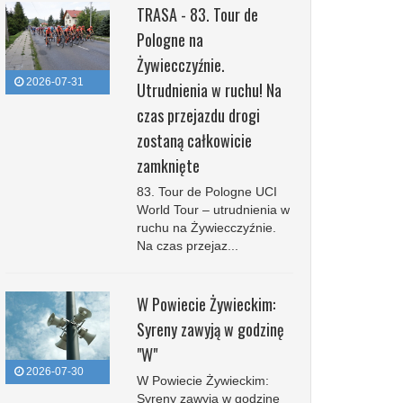
TRASA - 83. Tour de
Pologne na
Żywiecczyźnie.
2026-07-31
Utrudnienia w ruchu! Na
czas przejazdu drogi
zostaną całkowicie
zamknięte
83. Tour de Pologne UCI
World Tour – utrudnienia w
ruchu na Żywiecczyźnie.
Na czas przejaz...
W Powiecie Żywieckim:
Syreny zawyją w godzinę
"W"
2026-07-30
W Powiecie Żywieckim:
Syreny zawyją w godzinę