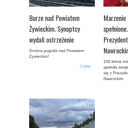
Burze nad Powiatem
Marzenie 
Żywieckim. Synoptcy
spełnione
wydali ostrzeżenie
Prezyden
Nawrocki
Groźna pogoda nad Powiatem
Żywieckim!
100-letnia m
Czytaj
spełniła swoj
się z Prezyd
Nawrockim