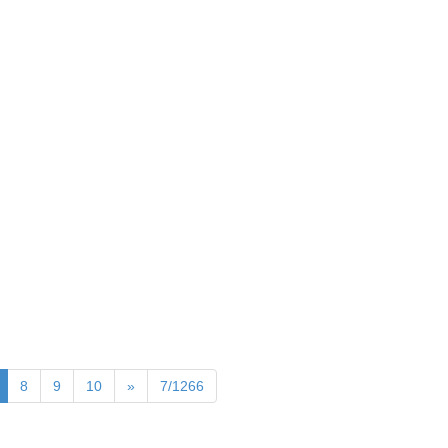
8
9
10
»
7/1266