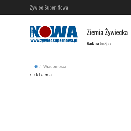
Żywiec Super-Nowa
Ziemia Żywiecka
Bądź na bieżąco
Wiadomości
r e k l a m a