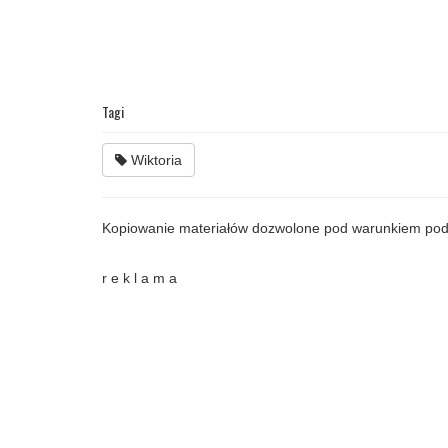
Tagi
Wiktoria
Kopiowanie materiałów dozwolone pod warunkiem pod
r e k l a m a