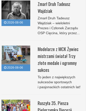
Zmarł Druh Tadeusz
Wajdziak
Zmarł Druh Tadeusz
2026-08-06
Wajdziak – wieloletni
Prezes i Członek Zarządu
OSP Cięcina, który przez...
Modelarze z MCK Żywiec
mistrzami świata! Trzy
złote medale i ogromny
2026-08-06
sukces
To jeden z największych
sukcesów sportowych
i pasjonackich ostatnich lat!
Ruszyła 35. Piesza
Pielgrzymka Diecezji