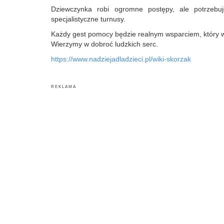
Dziewczynka robi ogromne postępy, ale potrzebu
specjalistyczne turnusy.
Każdy gest pomocy będzie realnym wsparciem, który wp
Wierzymy w dobroć ludzkich serc.
https://www.nadziejadladzieci.pl/wiki-skorzak
R E K L A M A