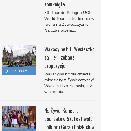
zamknięte
83. Tour de Pologne UCI
World Tour – utrudnienia w
ruchu na Żywiecczyźnie.
Na czas przejaz...
Wakacyjny hit. Wycieczka
za 1 zł - zobacz
propozycje
2026-08-05
Wakacyjny hit dla dzieci i
młodzieży z Żywiecczyzny!
Wycieczki za złotówkę już
w sierpniu
Na Żywo: Koncert
Laureatów 57. Festiwalu
Folkloru Górali Polskich w