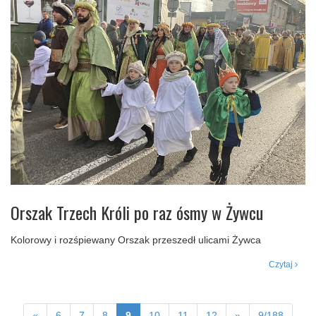
Orszak Trzech Króli po raz ósmy w Żywcu
Kolorowy i rozśpiewany Orszak przeszedł ulicami Żywca
Czytaj
«
6
7
8
9
10
11
12
»
9/188