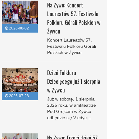
Na Żywo: Koncert
Laureatów 57. Festiwalu
Folkloru Górali Polskich w
2026-08-02
Żywcu
Koncert Laureatów 57.
Festiwalu Folkloru Górali
Polskich w Żywcu
Dzień Folkloru
Dziecięcego już 1 sierpnia
w Żywcu
2026-07-28
Już w sobotę, 1 sierpnia
2026 roku, w amfiteatrze
Pod Grojcem w Żywcu
odbędzie się V edycj...
Na Żywo: Trzeci dzień 57.