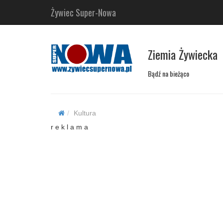
Żywiec Super-Nowa
Ziemia Żywiecka
Bądź na bieżąco
Kultura
r e k l a m a