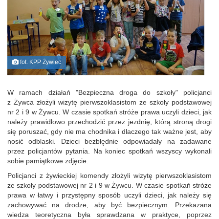
fot. KPP Żywiec
W ramach działań "Bezpieczna droga do szkoły" policjanci
z Żywca złożyli wizytę pierwszoklasistom ze szkoły podstawowej
nr 2 i 9 w Żywcu. W czasie spotkań stróże prawa uczyli dzieci, jak
należy prawidłowo przechodzić przez jezdnię, którą stroną drogi
się poruszać, gdy nie ma chodnika i dlaczego tak ważne jest, aby
nosić odblaski. Dzieci bezbłędnie odpowiadały na zadawane
przez policjantów pytania. Na koniec spotkań wszyscy wykonali
sobie pamiątkowe zdjęcie.
Policjanci z żywieckiej komendy złożyli wizytę pierwszoklasistom
ze szkoły podstawowej nr 2 i 9 w Żywcu. W czasie spotkań stróże
prawa w łatwy i przystępny sposób uczyli dzieci, jak należy się
zachowywać na drodze, aby być bezpiecznym. Przekazana
wiedza teoretyczna była sprawdzana w praktyce, poprzez