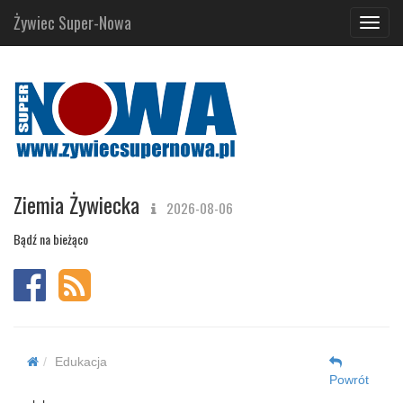
Żywiec Super-Nowa
Navig
Ziemia Żywiecka
2026-08-06
Bądź na bieżąco
Edukacja
Powrót