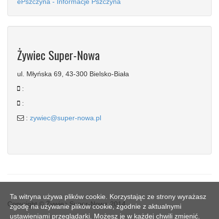
ePszczyna - Informacje Pszczyna
Żywiec Super-Nowa
ul. Młyńska 69, 43-300 Bielsko-Biała
:
:
:
zywiec@super-nowa.pl
Ta witryna używa plików cookie. Korzystając ze strony wyrażasz
Copyright © Żywiec Super-Nowa 2014
zgodę na używanie plików cookie, zgodnie z aktualnymi
ustawieniami przeglądarki. Możesz je w każdej chwili zmienić.