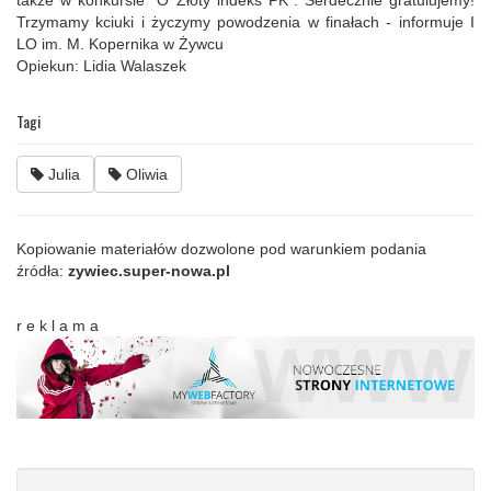
Trzymamy kciuki i życzymy powodzenia w finałach - informuje I
LO im. M. Kopernika w Żywcu
Opiekun: Lidia Walaszek
Tagi
Julia
Oliwia
Kopiowanie materiałów dozwolone pod warunkiem podania
źródła:
zywiec.super-nowa.pl
r e k l a m a