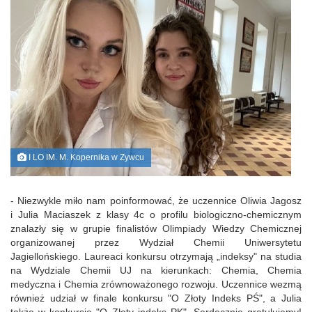
I LO IM. M. Kopernika w Zywcu
- Niezwykle miło nam poinformować, że uczennice Oliwia Jagosz
i Julia Maciaszek z klasy 4c o profilu biologiczno-chemicznym
znalazły się w grupie finalistów Olimpiady Wiedzy Chemicznej
organizowanej przez Wydział Chemii Uniwersytetu
Jagiellońskiego. Laureaci konkursu otrzymają „indeksy" na studia
na Wydziale Chemii UJ na kierunkach: Chemia, Chemia
medyczna i Chemia zrównoważonego rozwoju. Uczennice wezmą
również udział w finale konkursu "O Złoty Indeks PŚ", a Julia
także w konkursie "O Złoty indeks PK". Serdecznie gratulujemy!