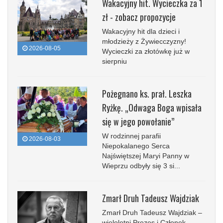
Wakacyjny hit. Wycieczka za 1
zł - zobacz propozycje
Wakacyjny hit dla dzieci i
młodzieży z Żywiecczyzny!
2026-08-05
Wycieczki za złotówkę już w
sierpniu
Pożegnano ks. prał. Leszka
Ryżkę. „Odwaga Boga wpisała
się w jego powołanie”
W rodzinnej parafii
2026-08-03
Niepokalanego Serca
Najświętszej Maryi Panny w
Wieprzu odbyły się 3 si...
Zmarł Druh Tadeusz Wajdziak
Zmarł Druh Tadeusz Wajdziak –
wieloletni Prezes i Członek