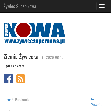
Żywiec Super-Nowa
Navig
Ziemia Żywiecka
2026-08-10
Bądź na bieżąco
Edukacja
Powrót