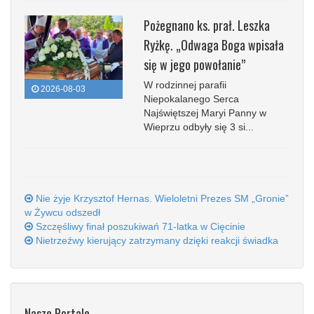
Pożegnano ks. prał. Leszka
Ryżkę. „Odwaga Boga wpisała
się w jego powołanie”
W rodzinnej parafii
2026-08-03
Niepokalanego Serca
Najświętszej Maryi Panny w
Wieprzu odbyły się 3 si...
Nie żyje Krzysztof Hernas. Wieloletni Prezes SM „Gronie”
w Żywcu odszedł
Szczęśliwy finał poszukiwań 71-latka w Cięcinie
Nietrzeźwy kierujący zatrzymany dzięki reakcji świadka
Nasze Portale