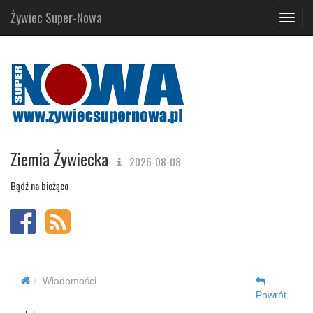
Żywiec Super-Nowa
Navig
Ziemia Żywiecka
2026-08-08
Bądź na bieżąco
Wiadomości
Powrót