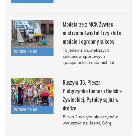
Modelarze z MCK Żywiec
mistrzami świata! Trzy złote
medale i ogromny sukces
To jeden z największych
2026-08-06
sukcesów sportowych
i pasjonackich ostatnich lat!
Ruszyła 35. Piesza
Pielgrzymka Diecezji Bielsko-
Żywieckiej. Pątnicy są już w
drodze
2026-08-06
Blisko 2 tysiące pielgrzymów
wyruszyło na Jasną Górę