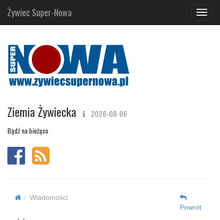
Żywiec Super-Nowa
Navig
Ziemia Żywiecka
2026-08-06
Bądź na bieżąco
Wiadomości
Powrót