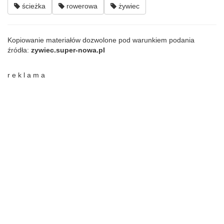
ścieżka
rowerowa
żywiec
Kopiowanie materiałów dozwolone pod warunkiem podania
źródła:
zywiec.super-nowa.pl
r e k l a m a