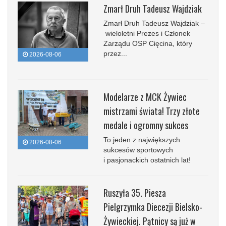
Zmarł Druh Tadeusz Wajdziak
Zmarł Druh Tadeusz Wajdziak –
wieloletni Prezes i Członek
Zarządu OSP Cięcina, który
przez...
2026-08-06
Modelarze z MCK Żywiec
mistrzami świata! Trzy złote
medale i ogromny sukces
To jeden z największych
2026-08-06
sukcesów sportowych
i pasjonackich ostatnich lat!
Ruszyła 35. Piesza
Pielgrzymka Diecezji Bielsko-
Żywieckiej. Pątnicy są już w