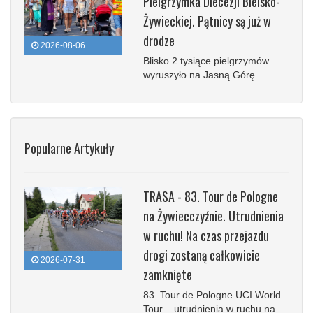
Pielgrzymka Diecezji Bielsko-
Żywieckiej. Pątnicy są już w
drodze
2026-08-06
Blisko 2 tysiące pielgrzymów
wyruszyło na Jasną Górę
Popularne Artykuły
TRASA - 83. Tour de Pologne
na Żywiecczyźnie. Utrudnienia
w ruchu! Na czas przejazdu
drogi zostaną całkowicie
2026-07-31
zamknięte
83. Tour de Pologne UCI World
Tour – utrudnienia w ruchu na