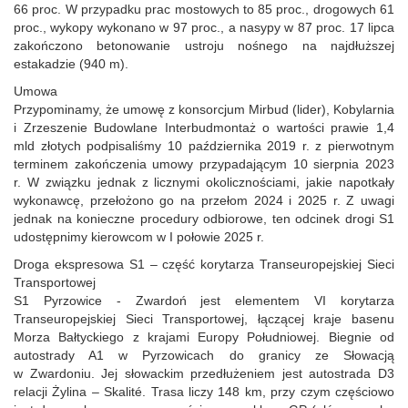
66 proc. W przypadku prac mostowych to 85 proc., drogowych 61
proc., wykopy wykonano w 97 proc., a nasypy w 87 proc. 17 lipca
zakończono betonowanie ustroju nośnego na najdłuższej
estakadzie (940 m).
Umowa
Przypominamy, że umowę z konsorcjum Mirbud (lider), Kobylarnia
i Zrzeszenie Budowlane Interbudmontaż o wartości prawie 1,4
mld złotych podpisaliśmy 10 października 2019 r. z pierwotnym
terminem zakończenia umowy przypadającym 10 sierpnia 2023
r. W związku jednak z licznymi okolicznościami, jakie napotkały
wykonawcę, przełożono go na przełom 2024 i 2025 r. Z uwagi
jednak na konieczne procedury odbiorowe, ten odcinek drogi S1
udostępnimy kierowcom w I połowie 2025 r.
Droga ekspresowa S1 – część korytarza Transeuropejskiej Sieci
Transportowej
S1 Pyrzowice - Zwardoń jest elementem VI korytarza
Transeuropejskiej Sieci Transportowej, łączącej kraje basenu
Morza Bałtyckiego z krajami Europy Południowej. Biegnie od
autostrady A1 w Pyrzowicach do granicy ze Słowacją
w Zwardoniu. Jej słowackim przedłużeniem jest autostrada D3
relacji Żylina – Skalité. Trasa liczy 148 km, przy czym częściowo