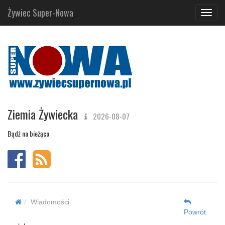
Żywiec Super-Nowa
Navig
Ziemia Żywiecka
2026-08-07
Bądź na bieżąco
Wiadomości
Powrót