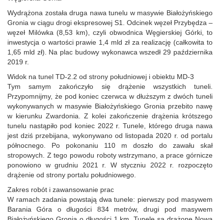
Wydrążona została druga nawa tunelu w masywie Białożyńskiego
Gronia w ciągu drogi ekspresowej S1. Odcinek węzeł Przybędza –
węzeł Milówka (8,53 km), czyli obwodnica Węgierskiej Górki, to
inwestycja o wartości prawie 1,4 mld zł za realizację (całkowita to
1,65 mld zł). Na plac budowy wykonawca wszedł 29 października
2019 r.
Widok na tunel TD-2.2 od strony południowej i obiektu MD-3
Tym samym zakończyło się drążenie wszystkich tuneli.
Przypomnijmy, że pod koniec czerwca w dłuższym z dwóch tuneli
wykonywanych w masywie Białożyńskiego Gronia przebito nawę
w kierunku Zwardonia. Z kolei zakończenie drążenia krótszego
tunelu nastąpiło pod koniec 2022 r. Tunele, którego druga nawa
jest dziś przebijana, wykonywano od listopada 2020 r. od portalu
północnego. Po pokonaniu 110 m doszło do zawału skał
stropowych. Z tego powodu roboty wstrzymano, a prace górnicze
ponowiono w grudniu 2021 r. W styczniu 2022 r. rozpoczęto
drążenie od strony portalu południowego.
Zakres robót i zawansowanie prac
W ramach zadania powstają dwa tunele: pierwszy pod masywem
Barania Góra o długości 834 metrów, drugi pod masywem
Białożyńskiego Gronia o długości 1 km. Tunele są drążone Nową