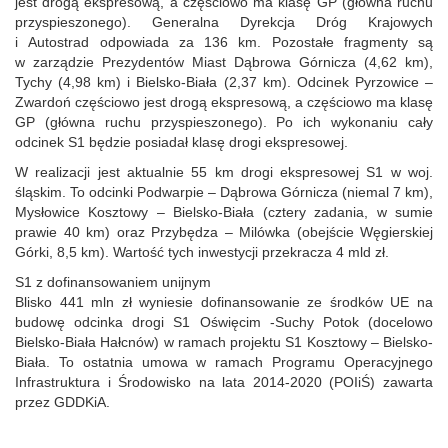
jest drogą ekspresową, a częściowo ma klasę GP (główna ruchu
przyspieszonego). Generalna Dyrekcja Dróg Krajowych
i Autostrad odpowiada za 136 km. Pozostałe fragmenty są
w zarządzie Prezydentów Miast Dąbrowa Górnicza (4,62 km),
Tychy (4,98 km) i Bielsko-Biała (2,37 km). Odcinek Pyrzowice –
Zwardoń częściowo jest drogą ekspresową, a częściowo ma klasę
GP (główna ruchu przyspieszonego). Po ich wykonaniu cały
odcinek S1 będzie posiadał klasę drogi ekspresowej.
W realizacji jest aktualnie 55 km drogi ekspresowej S1 w woj.
śląskim. To odcinki Podwarpie – Dąbrowa Górnicza (niemal 7 km),
Mysłowice Kosztowy – Bielsko-Biała (cztery zadania, w sumie
prawie 40 km) oraz Przybędza – Milówka (obejście Węgierskiej
Górki, 8,5 km). Wartość tych inwestycji przekracza 4 mld zł.
S1 z dofinansowaniem unijnym
Blisko 441 mln zł wyniesie dofinansowanie ze środków UE na
budowę odcinka drogi S1 Oświęcim -Suchy Potok (docelowo
Bielsko-Biała Hałcnów) w ramach projektu S1 Kosztowy – Bielsko-
Biała. To ostatnia umowa w ramach Programu Operacyjnego
Infrastruktura i Środowisko na lata 2014-2020 (POIiŚ) zawarta
przez GDDKiA.