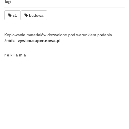
Tagi
s1
budowa
Kopiowanie materiałów dozwolone pod warunkiem podania
źródła:
zywiec.super-nowa.pl
r e k l a m a