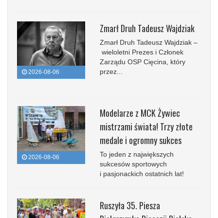
Zmarł Druh Tadeusz Wajdziak
Zmarł Druh Tadeusz Wajdziak –
wieloletni Prezes i Członek
Zarządu OSP Cięcina, który
przez...
2026-08-06
Modelarze z MCK Żywiec
mistrzami świata! Trzy złote
medale i ogromny sukces
To jeden z największych
2026-08-06
sukcesów sportowych
i pasjonackich ostatnich lat!
Ruszyła 35. Piesza