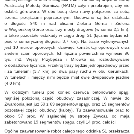
Austriacką Metodą Górniczą (NATM) całym przekrojem, aby nie
osłabić górotworu. W obu będą dwie nawy połączone ze sobą
trzema przejściami poprzecznymi. Budowane są też estakada
o długości 940 m nad ulicami Zielona Górna i Zielona
w Węgierskiej Górce oraz trzy mosty drogowe (w sumie 2,3 km),
a także pozostałe estakady w ciągu drogi S1 (łącznie będzie ich
pięć o sumarycznej długości 3,7 km). Na trasie wykonywanych
jest 10 murów oporowych, dziewięć konstrukcji oporowych oraz
siedem ścian oporowych. Ich łączna powierzchnia wyniesie 96
tys. m2. Węzły Przybędza i Milówka są rozbudowywane
o dodatkowe łącznice. Przekrój trasy będzie jednojezdniowy przed
i za tunelami (3,7 km) po dwa pasy ruchu w obu kierunkach.
W tunelach i między nimi będzie miał dwie dwupasowe jezdnie
(4,8 km).
W krótszym tunelu pod koniec czerwca betonowano spąg,
najniżej położoną część obudowy zasadniczej. W nawie do
Zwardonia jest już 59 z 69 segmentów spągu oraz 19 segmentów
pozostałej części obudowy (kaloty). Tu zaawansowanie prac to
około 57 proc. W sąsiedniej (w stronę Żywca), od maja
zabetonowano 19 segmentów spągu, czyli 14 proc. całości.
Ogólne zaawansowanie robót całego tego odcinka S1 przekracza