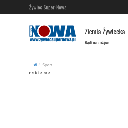
Żywiec Super-Nowa
Ziemia Żywiecka
Bądź na bieżąco
Sport
r e k l a m a