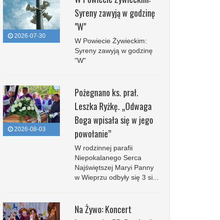
Syreny zawyją w godzinę
"W"
2026-07-30
W Powiecie Żywieckim:
Syreny zawyją w godzinę
"W"
Pożegnano ks. prał.
Leszka Ryżkę. „Odwaga
Boga wpisała się w jego
2026-08-03
powołanie”
W rodzinnej parafii
Niepokalanego Serca
Najświętszej Maryi Panny
w Wieprzu odbyły się 3 si...
Na Żywo: Koncert