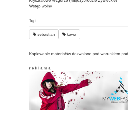
Kryształowe Wzgórze (Międzybrodzie Żywieckie)
Wstęp wolny
Tagi
sebastian
kawa
Kopiowanie materiałów dozwolone pod warunkiem pod
r e k l a m a