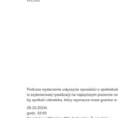
R E K L A M A
Podczas wydarzenia usłyszycie opowieści o spektakul
w szybowcowej rywalizacji na najwyższym poziomie oraz
by spotkać człowieka, który wyznacza nowe granice w sz
28.10.2024r.
godz. 18:00