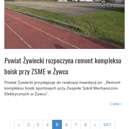
Powiat Żywiecki rozpoczyna remont kompleksu
boisk przy ZSME w Żywcu
Powiat Żywiecki przystępuje do realizacji inwestycji pn. „Remont
kompleksu boisk sportowych przy Zespole Szkół Mechaniczno-
Elektrycznych w Żywcu”.
Czytaj
«
2
3
4
5
6
7
8
»
5/57