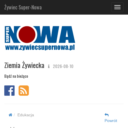
Żywiec Super-Nowa
Navig
Ziemia Żywiecka
2026-08-10
Bądź na bieżąco
Edukacja
Powrót