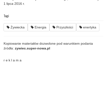
1 lipca 2016 r.
Tagi
Żywiecka
Energia
Przyszłości
enertyka
Kopiowanie materiałów dozwolone pod warunkiem podania
źródła:
zywiec.super-nowa.pl
r e k l a m a