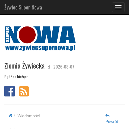
Żywiec Super-Nowa
Navig
Ziemia Żywiecka
2026-08-07
Bądź na bieżąco
Wiadomości
Powrót