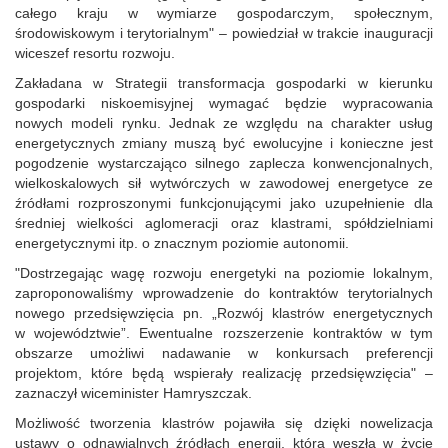
całego kraju w wymiarze gospodarczym, społecznym,
środowiskowym i terytorialnym" – powiedział w trakcie inauguracji
wiceszef resortu rozwoju.
Zakładana w Strategii transformacja gospodarki w kierunku
gospodarki niskoemisyjnej wymagać będzie wypracowania
nowych modeli rynku. Jednak ze względu na charakter usług
energetycznych zmiany muszą być ewolucyjne i konieczne jest
pogodzenie wystarczająco silnego zaplecza konwencjonalnych,
wielkoskalowych sił wytwórczych w zawodowej energetyce ze
źródłami rozproszonymi funkcjonującymi jako uzupełnienie dla
średniej wielkości aglomeracji oraz klastrami, spółdzielniami
energetycznymi itp. o znacznym poziomie autonomii.
"Dostrzegając wagę rozwoju energetyki na poziomie lokalnym,
zaproponowaliśmy wprowadzenie do kontraktów terytorialnych
nowego przedsięwzięcia pn. „Rozwój klastrów energetycznych
w województwie”. Ewentualne rozszerzenie kontraktów w tym
obszarze umożliwi nadawanie w konkursach preferencji
projektom, które będą wspierały realizację przedsięwzięcia" –
zaznaczył wiceminister Hamryszczak.
Możliwość tworzenia klastrów pojawiła się dzięki nowelizacja
ustawy o odnawialnych źródłach energii, która weszła w życie