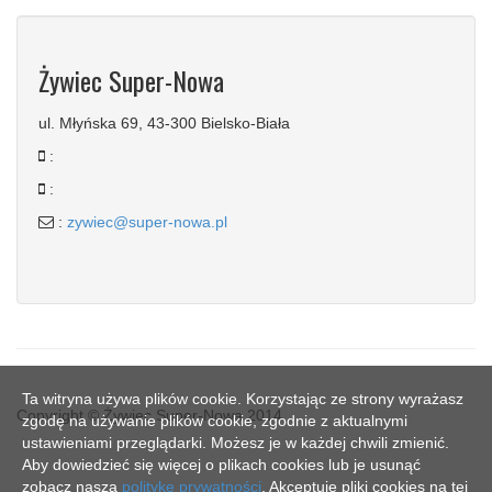
Żywiec Super-Nowa
ul. Młyńska 69, 43-300 Bielsko-Biała
:
:
:
zywiec@super-nowa.pl
Ta witryna używa plików cookie. Korzystając ze strony wyrażasz
Copyright © Żywiec Super-Nowa 2014
zgodę na używanie plików cookie, zgodnie z aktualnymi
ustawieniami przeglądarki. Możesz je w każdej chwili zmienić.
Aby dowiedzieć się więcej o plikach cookies lub je usunąć
zobacz naszą
politykę prywatności
. Akceptuję pliki cookies na tej