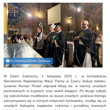
fot. Diecezja Bielsko-Żywiecka
W Dzień Zaduszny, 2 listopada 2025 r., w konkatedrze
Narodzenia Najświętszej Maryi Panny w Żywcu biskup bielsko-
żywiecki Roman Pindel odprawił Mszę św. w intencji zmarłych
pochowanych w kryptach oraz wokół świątyni. Po liturgii odbyło
się nabożeństwo modlitewne za dusze zmarłych, podczas którego
zatrzymywano się w różnych miejscach konkatedry, modląc się za
zmarłych biskupów, kapłanów, rodziców i przodków, krewnych