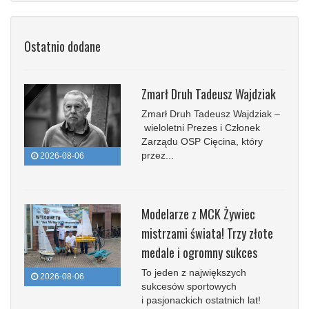
Ostatnio dodane
Zmarł Druh Tadeusz Wajdziak
Zmarł Druh Tadeusz Wajdziak –
wieloletni Prezes i Członek
Zarządu OSP Cięcina, który
przez...
2026-08-06
Modelarze z MCK Żywiec
mistrzami świata! Trzy złote
medale i ogromny sukces
To jeden z największych
2026-08-06
sukcesów sportowych
i pasjonackich ostatnich lat!