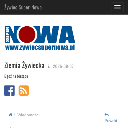
Żywiec Super-Nowa
Navig
Ziemia Żywiecka
2026-08-07
Bądź na bieżąco
Wiadomości
Powrót