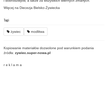
i dobrodziejów, a także za wszystkich wiernych zmarłych.
Więcej na Diecezja Bielsko-Żywiecka
Tagi
żywiec
modlitwa
Kopiowanie materiałów dozwolone pod warunkiem podania
źródła:
zywiec.super-nowa.pl
r e k l a m a