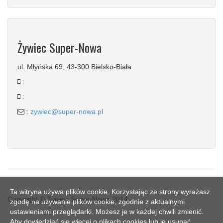
Żywiec Super-Nowa
ul. Młyńska 69, 43-300 Bielsko-Biała
:
:
:
zywiec@super-nowa.pl
Ta witryna używa plików cookie. Korzystając ze strony wyrażasz
Copyright © Żywiec Super-Nowa 2014
zgodę na używanie plików cookie, zgodnie z aktualnymi
ustawieniami przeglądarki. Możesz je w każdej chwili zmienić.
Aby dowiedzieć się więcej o plikach cookies lub je usunąć