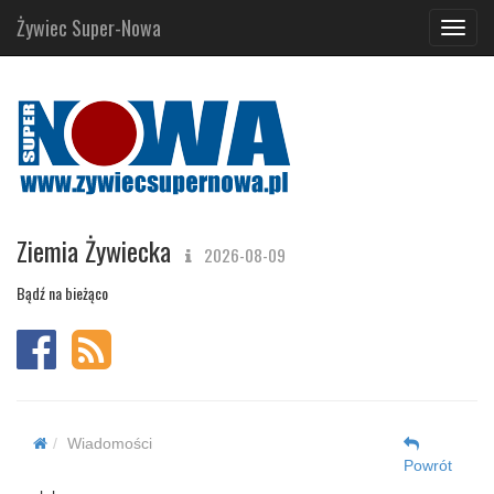
Żywiec Super-Nowa
Navig
Ziemia Żywiecka
2026-08-09
Bądź na bieżąco
Wiadomości
Powrót