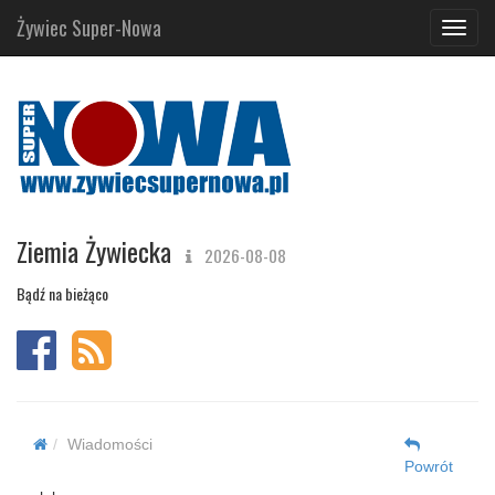
Żywiec Super-Nowa
Navig
Ziemia Żywiecka
2026-08-08
Bądź na bieżąco
Wiadomości
Powrót