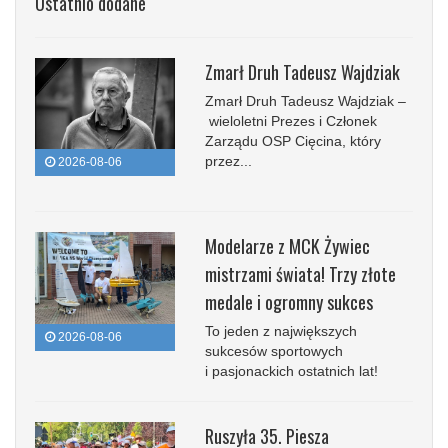
Ostatnio dodane
Zmarł Druh Tadeusz Wajdziak
Zmarł Druh Tadeusz Wajdziak –
wieloletni Prezes i Członek
Zarządu OSP Cięcina, który
przez...
2026-08-06
Modelarze z MCK Żywiec
mistrzami świata! Trzy złote
medale i ogromny sukces
To jeden z największych
2026-08-06
sukcesów sportowych
i pasjonackich ostatnich lat!
Ruszyła 35. Piesza