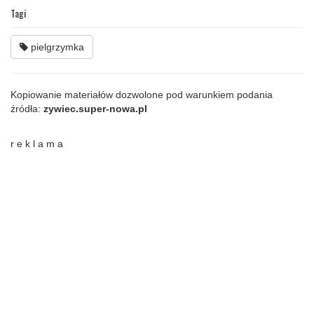
Tagi
pielgrzymka
Kopiowanie materiałów dozwolone pod warunkiem podania
źródła:
zywiec.super-nowa.pl
r e k l a m a