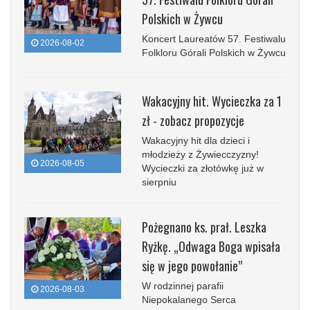
Polskich w Żywcu
Koncert Laureatów 57. Festiwalu
2026-08-02
Folkloru Górali Polskich w Żywcu
Wakacyjny hit. Wycieczka za 1
zł - zobacz propozycje
Wakacyjny hit dla dzieci i
młodzieży z Żywiecczyzny!
2026-08-05
Wycieczki za złotówkę już w
sierpniu
Pożegnano ks. prał. Leszka
Ryżkę. „Odwaga Boga wpisała
się w jego powołanie”
W rodzinnej parafii
2026-08-03
Niepokalanego Serca