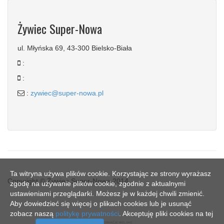
Żywiec Super-Nowa
ul. Młyńska 69, 43-300 Bielsko-Biała
:
:
:
zywiec@super-nowa.pl
Ta witryna używa plików cookie. Korzystając ze strony wyrażasz
Copyright © Żywiec Super-Nowa 2014
zgodę na używanie plików cookie, zgodnie z aktualnymi
ustawieniami przeglądarki. Możesz je w każdej chwili zmienić.
Aby dowiedzieć się więcej o plikach cookies lub je usunąć
zobacz naszą
politykę prywatności
. Akceptuję pliki cookies na tej
SN - INFORMACJE BIELSKO