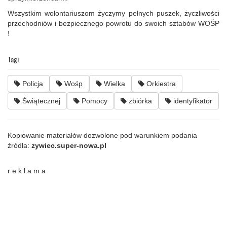
Wszystkim wolontariuszom życzymy pełnych puszek, życzliwości
przechodniów i bezpiecznego powrotu do swoich sztabów WOŚP
!
Tagi
Policja
Wośp
Wielka
Orkiestra
Świątecznej
Pomocy
zbiórka
identyfikator
Kopiowanie materiałów dozwolone pod warunkiem podania
źródła:
zywiec.super-nowa.pl
r e k l a m a