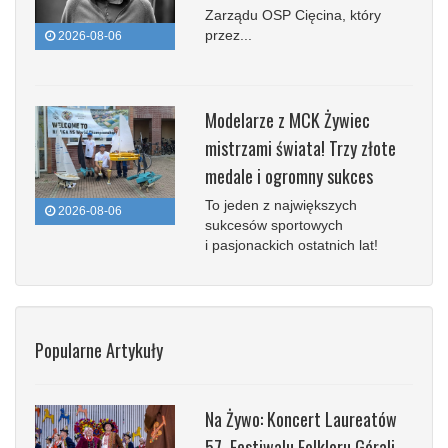
Zarządu OSP Cięcina, który
przez...
2026-08-06
Modelarze z MCK Żywiec
mistrzami świata! Trzy złote
medale i ogromny sukces
To jeden z największych
2026-08-06
sukcesów sportowych
i pasjonackich ostatnich lat!
Popularne Artykuły
Na Żywo: Koncert Laureatów
57. Festiwalu Folkloru Górali