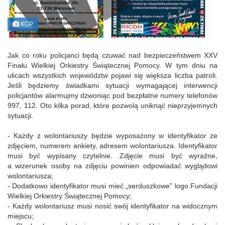
KGP
Jak co roku policjanci będą czuwać nad bezpieczeństwem XXV
Finału Wielkiej Orkiestry Świątecznej Pomocy. W tym dniu na
ulicach wszystkich województw pojawi się większa liczba patroli.
Jeśli będziemy świadkami sytuacji wymagającej interwencji
policjantów alarmujmy dzwoniąc pod bezpłatne numery telefonów
997, 112. Oto kilka porad, które pozwolą uniknąć nieprzyjemnych
sytuacji.
- Każdy z wolontariuszy będzie wyposażony w identyfikator ze
zdjęciem, numerem ankiety, adresem wolontariusza. Identyfikator
musi być wypisany czytelnie. Zdjęcie musi być wyraźne,
a wizerunek osoby na zdjęciu powinien odpowiadać wyglądowi
wolontariusza;
- Dodatkowo identyfikator musi mieć „serduszkowe” logo Fundacji
Wielkiej Orkiestry Świątecznej Pomocy;
- Każdy wolontariusz musi nosić swój identyfikator na widocznym
miejscu;