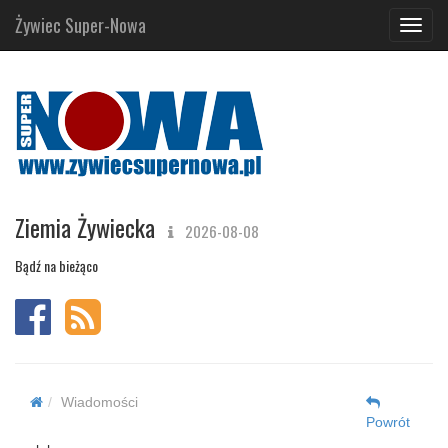
Żywiec Super-Nowa
Navig
Ziemia Żywiecka
2026-08-08
Bądź na bieżąco
Wiadomości
Powrót