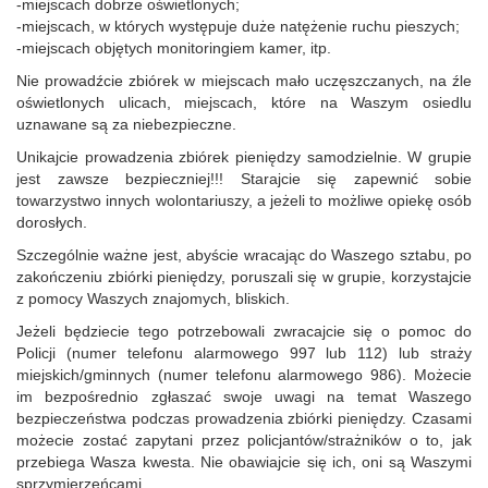
-miejscach dobrze oświetlonych;
-miejscach, w których występuje duże natężenie ruchu pieszych;
-miejscach objętych monitoringiem kamer, itp.
Nie prowadźcie zbiórek w miejscach mało uczęszczanych, na źle
oświetlonych ulicach, miejscach, które na Waszym osiedlu
uznawane są za niebezpieczne.
Unikajcie prowadzenia zbiórek pieniędzy samodzielnie. W grupie
jest zawsze bezpieczniej!!! Starajcie się zapewnić sobie
towarzystwo innych wolontariuszy, a jeżeli to możliwe opiekę osób
dorosłych.
Szczególnie ważne jest, abyście wracając do Waszego sztabu, po
zakończeniu zbiórki pieniędzy, poruszali się w grupie, korzystajcie
z pomocy Waszych znajomych, bliskich.
Jeżeli będziecie tego potrzebowali zwracajcie się o pomoc do
Policji (numer telefonu alarmowego 997 lub 112) lub straży
miejskich/gminnych (numer telefonu alarmowego 986). Możecie
im bezpośrednio zgłaszać swoje uwagi na temat Waszego
bezpieczeństwa podczas prowadzenia zbiórki pieniędzy. Czasami
możecie zostać zapytani przez policjantów/strażników o to, jak
przebiega Wasza kwesta. Nie obawiajcie się ich, oni są Waszymi
sprzymierzeńcami.