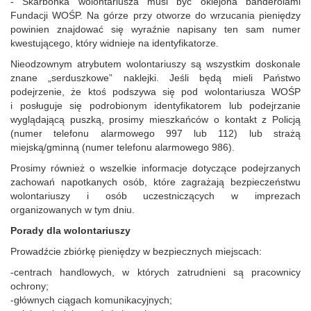
- Skarbonka wolontariusza musi być oklejona banderolami
Fundacji WOŚP. Na górze przy otworze do wrzucania pieniędzy
powinien znajdować się wyraźnie napisany ten sam numer
kwestującego, który widnieje na identyfikatorze.
Nieodzownym atrybutem wolontariuszy są wszystkim doskonale
znane „serduszkowe” naklejki. Jeśli będą mieli Państwo
podejrzenie, że ktoś podszywa się pod wolontariusza WOŚP
i posługuje się podrobionym identyfikatorem lub podejrzanie
wyglądającą puszką, prosimy mieszkańców o kontakt z Policją
(numer telefonu alarmowego 997 lub 112) lub strażą
miejską/gminną (numer telefonu alarmowego 986).
Prosimy również o wszelkie informacje dotyczące podejrzanych
zachowań napotkanych osób, które zagrażają bezpieczeństwu
wolontariuszy i osób uczestniczących w imprezach
organizowanych w tym dniu.
Porady dla wolontariuszy
Prowadźcie zbiórkę pieniędzy w bezpiecznych miejscach:
-centrach handlowych, w których zatrudnieni są pracownicy
ochrony;
-głównych ciągach komunikacyjnych;