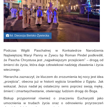
fot. Diecezja Bielsko-Żywiecka
Podczas Wigilii Paschalnej w Konkatedrze Narodzenia
Najświętszej Maryi Panny w Żywcu bp Roman Pindel podkreślił,
że Pascha Chrystusa jest „najpełniejszym przejściem” – drogą od
śmierci do życia, która daje człowiekowi nadzieję zbawienia i życia
wiecznego.
Hierarcha zaznaczył, że kluczem do zrozumienia tej nocy jest idea
„przejścia”, obecna już w historii wyjścia Izraelitów z Egiptu. Jak
wskazał, Jezus nadał jej ostateczny sens poprzez swoją mękę,
śmierć i zmartwychwstanie, otwierając ludziom drogę do Boga.
Biskup przypomniał również o znaczeniu Eucharystii jako
umocnienia w trudach życia oraz o odnowieniu przyrzeczeń