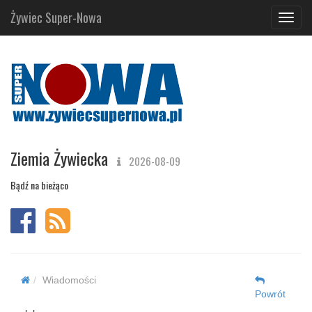
Żywiec Super-Nowa
Navig
Ziemia Żywiecka
2026-08-09
Bądź na bieżąco
Wiadomości
Powrót