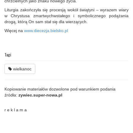
chrzcielnych jako znaku nowego życia.
Liturgia zakończyła się procesją wokół świątyni – wyrazem wiary
w Chrystusa zmartwychwstałego i symbolicznego podążania
drogą, którą On sam stał się dla wierzących.
Więcej na
www.diecezja.bielsko.pl
Tagi
wielkanoc
Kopiowanie materiałów dozwolone pod warunkiem podania
źródła:
zywiec.super-nowa.pl
r e k l a m a