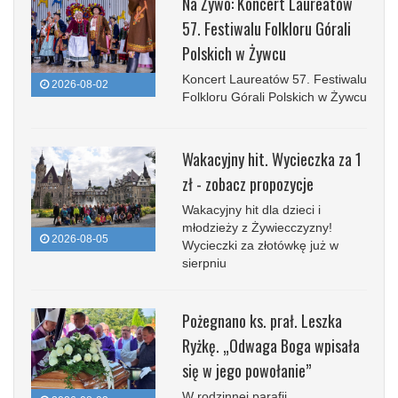
Na Żywo: Koncert Laureatów
57. Festiwalu Folkloru Górali
Polskich w Żywcu
Koncert Laureatów 57. Festiwalu
2026-08-02
Folkloru Górali Polskich w Żywcu
Wakacyjny hit. Wycieczka za 1
zł - zobacz propozycje
Wakacyjny hit dla dzieci i
młodzieży z Żywiecczyzny!
2026-08-05
Wycieczki za złotówkę już w
sierpniu
Pożegnano ks. prał. Leszka
Ryżkę. „Odwaga Boga wpisała
się w jego powołanie”
W rodzinnej parafii