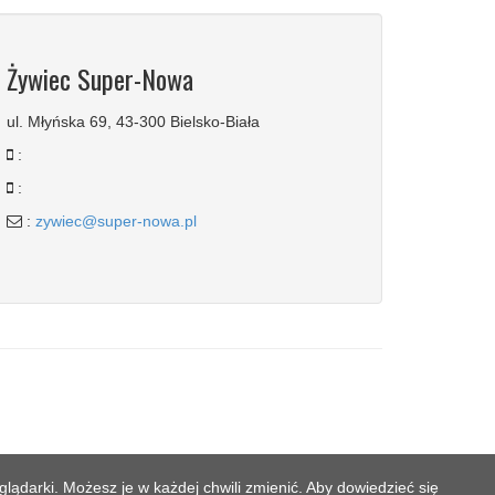
Żywiec Super-Nowa
ul. Młyńska 69, 43-300 Bielsko-Biała
:
:
:
zywiec@super-nowa.pl
lądarki. Możesz je w każdej chwili zmienić. Aby dowiedzieć się