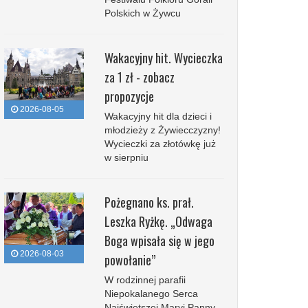
Polskich w Żywcu
Wakacyjny hit. Wycieczka
za 1 zł - zobacz
propozycje
2026-08-05
Wakacyjny hit dla dzieci i
młodzieży z Żywiecczyzny!
Wycieczki za złotówkę już
w sierpniu
Pożegnano ks. prał.
Leszka Ryżkę. „Odwaga
Boga wpisała się w jego
2026-08-03
powołanie”
W rodzinnej parafii
Niepokalanego Serca
Najświętszej Maryi Panny