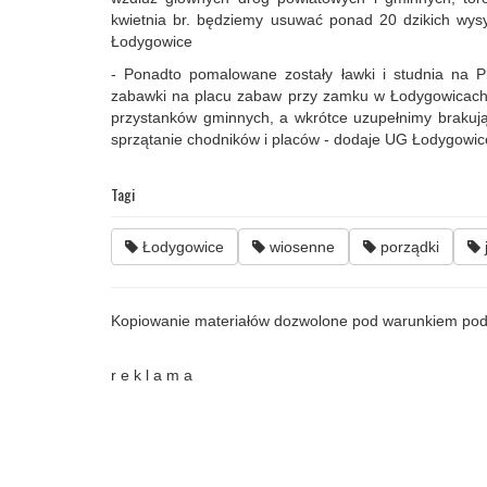
kwietnia br. będziemy usuwać ponad 20 dzikich wysy
Łodygowice
- Ponadto pomalowane zostały ławki i studnia na
zabawki na placu zabaw przy zamku w Łodygowicach i
przystanków gminnych, a wkrótce uzupełnimy brakuj
sprzątanie chodników i placów - dodaje UG Łodygowic
Tagi
Łodygowice
wiosenne
porządki
Kopiowanie materiałów dozwolone pod warunkiem pod
r e k l a m a