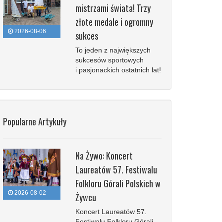
mistrzami świata! Trzy
złote medale i ogromny
2026-08-06
sukces
To jeden z największych
sukcesów sportowych
i pasjonackich ostatnich lat!
Popularne Artykuły
Na Żywo: Koncert
Laureatów 57. Festiwalu
Folkloru Górali Polskich w
2026-08-02
Żywcu
Koncert Laureatów 57.
Festiwalu Folkloru Górali