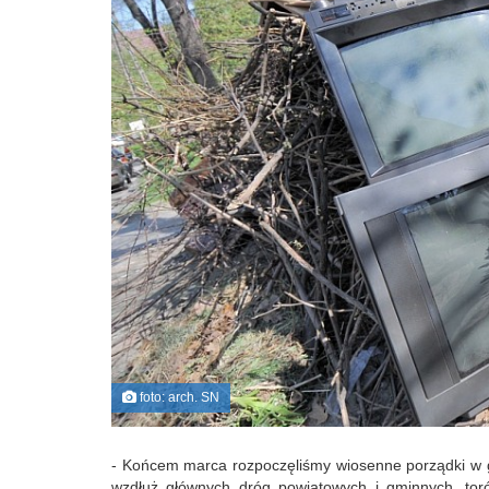
foto: arch. SN
- Końcem marca rozpoczęliśmy wiosenne porządki w gm
wzdłuż głównych dróg powiatowych i gminnych, tor