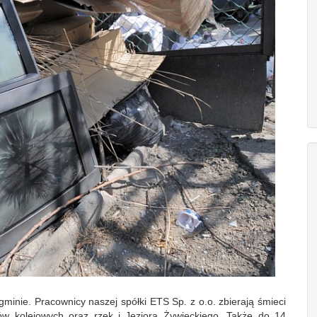
inie. Pracownicy naszej spółki ETS Sp. z o.o. zbierają śmieci
ów kolejowych oraz rzek i Jeziora Żywieckiego. Także do 14