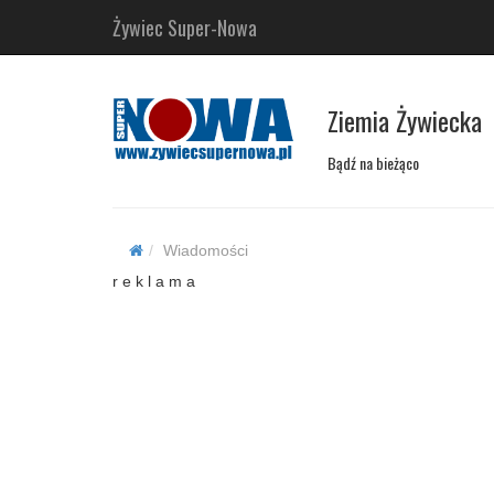
Żywiec Super-Nowa
Ziemia Żywiecka
Bądź na bieżąco
Wiadomości
r e k l a m a