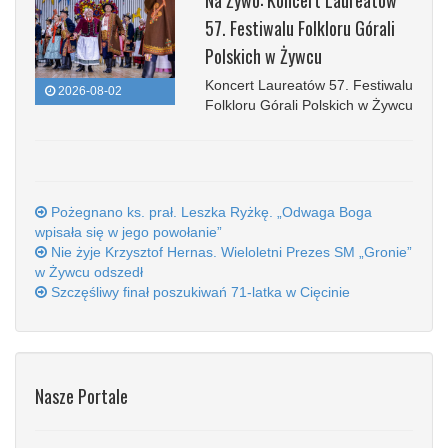
Na Żywo: Koncert Laureatów
57. Festiwalu Folkloru Górali
Polskich w Żywcu
Koncert Laureatów 57. Festiwalu
2026-08-02
Folkloru Górali Polskich w Żywcu
Pożegnano ks. prał. Leszka Ryżkę. „Odwaga Boga
wpisała się w jego powołanie”
Nie żyje Krzysztof Hernas. Wieloletni Prezes SM „Gronie”
w Żywcu odszedł
Szczęśliwy finał poszukiwań 71-latka w Cięcinie
Nasze Portale