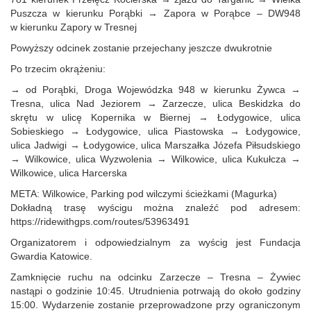
Puszcza w kierunku Porąbki → Zapora w Porąbce – DW948
w kierunku Zapory w Tresnej
Powyższy odcinek zostanie przejechany jeszcze dwukrotnie
Po trzecim okrążeniu:
→ od Porąbki, Droga Wojewódzka 948 w kierunku Żywca →
Tresna, ulica Nad Jeziorem → Zarzecze, ulica Beskidzka do
skrętu w ulicę Kopernika w Biernej → Łodygowice, ulica
Sobieskiego → Łodygowice, ulica Piastowska → Łodygowice,
ulica Jadwigi → Łodygowice, ulica Marszałka Józefa Piłsudskiego
→ Wilkowice, ulica Wyzwolenia → Wilkowice, ulica Kukułcza →
Wilkowice, ulica Harcerska
META: Wilkowice, Parking pod wilczymi ścieżkami (Magurka)
Dokładną trasę wyścigu można znaleźć pod adresem:
https://ridewithgps.com/routes/53963491
Organizatorem i odpowiedzialnym za wyścig jest Fundacja
Gwardia Katowice.
Zamknięcie ruchu na odcinku Zarzecze – Tresna – Żywiec
nastąpi o godzinie 10:45. Utrudnienia potrwają do około godziny
15:00. Wydarzenie zostanie przeprowadzone przy ograniczonym