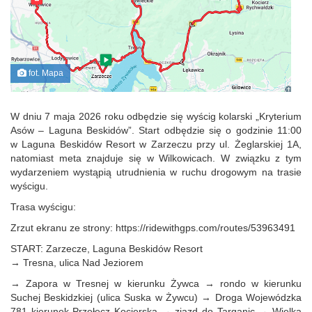
fot. Mapa
W dniu 7 maja 2026 roku odbędzie się wyścig kolarski „Kryterium
Asów – Laguna Beskidów”. Start odbędzie się o godzinie 11:00
w Laguna Beskidów Resort w Zarzeczu przy ul. Żeglarskiej 1A,
natomiast meta znajduje się w Wilkowicach. W związku z tym
wydarzeniem wystąpią utrudnienia w ruchu drogowym na trasie
wyścigu.
Trasa wyścigu:
Zrzut ekranu ze strony: https://ridewithgps.com/routes/53963491
START: Zarzecze, Laguna Beskidów Resort
→ Tresna, ulica Nad Jeziorem
→ Zapora w Tresnej w kierunku Żywca → rondo w kierunku
Suchej Beskidzkiej (ulica Suska w Żywcu) → Droga Wojewódzka
781 kierunek Przełęcz Kocierska → zjazd do Targanic → Wielka