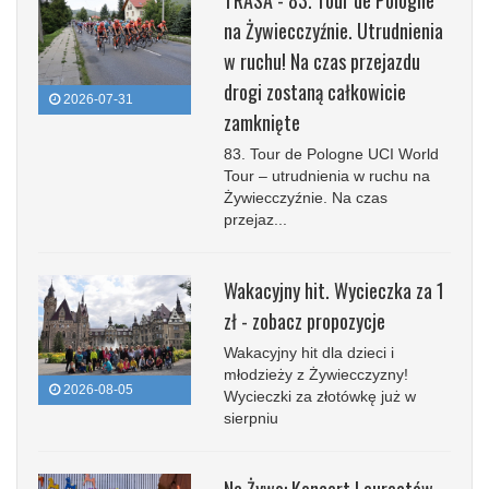
TRASA - 83. Tour de Pologne
na Żywiecczyźnie. Utrudnienia
w ruchu! Na czas przejazdu
drogi zostaną całkowicie
2026-07-31
zamknięte
83. Tour de Pologne UCI World
Tour – utrudnienia w ruchu na
Żywiecczyźnie. Na czas
przejaz...
Wakacyjny hit. Wycieczka za 1
zł - zobacz propozycje
Wakacyjny hit dla dzieci i
młodzieży z Żywiecczyzny!
2026-08-05
Wycieczki za złotówkę już w
sierpniu