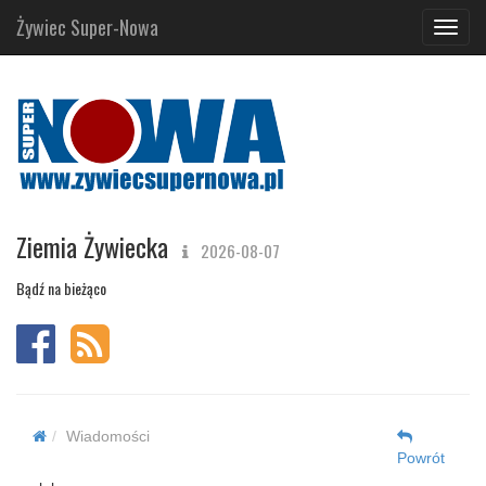
Żywiec Super-Nowa
Navig
Ziemia Żywiecka
2026-08-07
Bądź na bieżąco
Wiadomości
Powrót