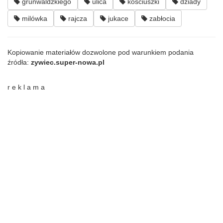
grunwaldzkiego
ulica
kościuszki
dziady
milówka
rajcza
jukace
zabłocia
Kopiowanie materiałów dozwolone pod warunkiem podania
źródła:
zywiec.super-nowa.pl
r e k l a m a