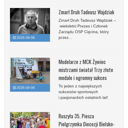
Zmarł Druh Tadeusz Wajdziak
Zmarł Druh Tadeusz Wajdziak –
wieloletni Prezes i Członek
Zarządu OSP Cięcina, który
przez...
2026-08-06
Modelarze z MCK Żywiec
mistrzami świata! Trzy złote
medale i ogromny sukces
To jeden z największych
2026-08-06
sukcesów sportowych
i pasjonackich ostatnich lat!
Ruszyła 35. Piesza
Pielgrzymka Diecezji Bielsko-