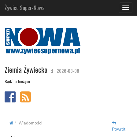
Żywiec Super-Nowa
Navig
Ziemia Żywiecka
2026-08-08
Bądź na bieżąco
Wiadomości
Powrót