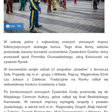
foto: SN
W sobotę jedna z najbardziej znanych zimowych imprez
folklorystycznych dobiegła końca. Tego dnia tłumy widzów
podziwiały barwny korowód uczestników Żywieckich Godów, który
przeszedł spod Pomnika Grunwaldzkiego, ulicą Kościuszki na
żywiecki Rynek.
W korowodzie wzięło udział 12 zespołów „dziadów” z dorzecza
Soły. Pojawiły się m.in.: grupy z Milówki, Rajczy, Węgierskiej Górki
czy Jukace z Zabłocia. Tradycyjnie na Rynku odbył się
widowiskowy konkurs trzaskania z bata.
Po konkursowych emocjach Żywieckie Gody przeniosły się do
Miejskiego Centrum Kultury, gdzie odbył się finał Beskidzkiego
Karnawału. W ramach imprezy wystąpiły zespoły z powiatu
żywieckiego, a wśród nich m.in.: Regionalny Zespół „Mały Haśnik”
z Żabnicy, Zespół Regionalny „Mali Grojcowianie” z Wieprza. Na