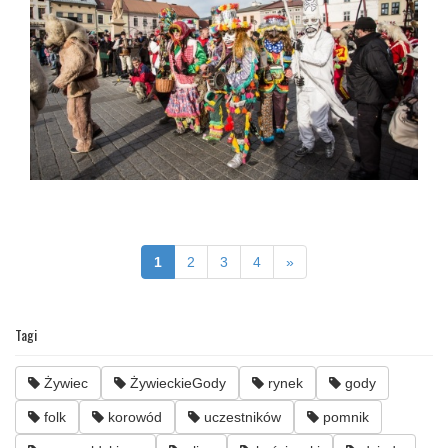
1
2
3
4
»
Tagi
Żywiec
ŻywieckieGody
rynek
gody
folk
korowód
uczestników
pomnik