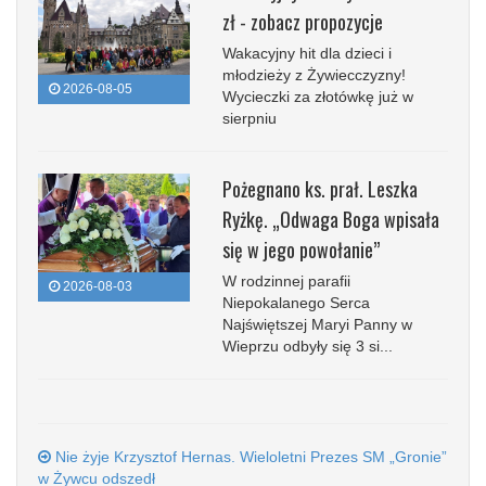
zł - zobacz propozycje
Wakacyjny hit dla dzieci i
młodzieży z Żywiecczyzny!
2026-08-05
Wycieczki za złotówkę już w
sierpniu
Pożegnano ks. prał. Leszka
Ryżkę. „Odwaga Boga wpisała
się w jego powołanie”
W rodzinnej parafii
2026-08-03
Niepokalanego Serca
Najświętszej Maryi Panny w
Wieprzu odbyły się 3 si...
Nie żyje Krzysztof Hernas. Wieloletni Prezes SM „Gronie”
w Żywcu odszedł