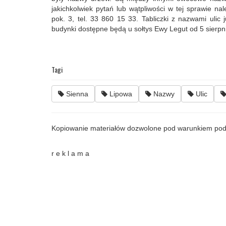
jakichkolwiek pytań lub wątpliwości w tej sprawie na
pok. 3, tel. 33 860 15 33. Tabliczki z nazwami ulic
budynki dostępne będą u sołtys Ewy Legut od 5 sierpn
Tagi
Sienna
Lipowa
Nazwy
Ulic
Kopiowanie materiałów dozwolone pod warunkiem pod
r e k l a m a