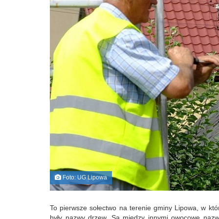
Foto: UG Lipowa
To pierwsze sołectwo na terenie gminy Lipowa, w któ
były nazwy drzew. Są między innymi owocowe nazwy