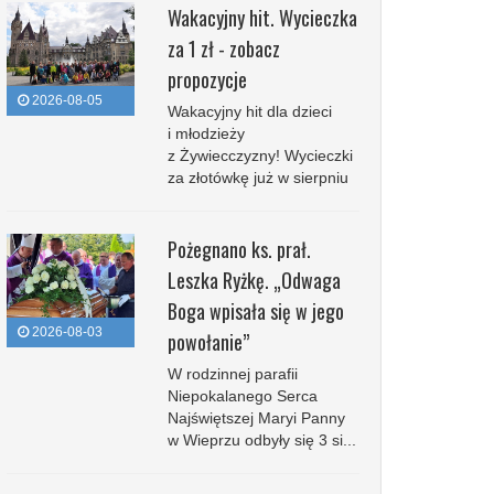
Wakacyjny hit. Wycieczka
za 1 zł - zobacz
propozycje
2026-08-05
Wakacyjny hit dla dzieci
i młodzieży
z Żywiecczyzny! Wycieczki
za złotówkę już w sierpniu
Pożegnano ks. prał.
Leszka Ryżkę. „Odwaga
Boga wpisała się w jego
2026-08-03
powołanie”
W rodzinnej parafii
Niepokalanego Serca
Najświętszej Maryi Panny
w Wieprzu odbyły się 3 si...