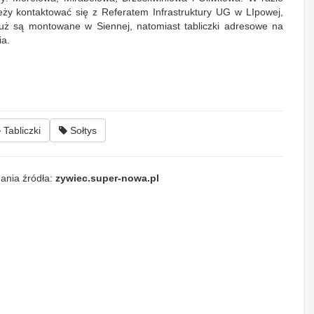
leży kontaktować się z Referatem Infrastruktury UG w LIpowej,
 już są montowane w Siennej, natomiast tabliczki adresowe na
ia.
Tabliczki
Sołtys
ania źródła:
zywiec.super-nowa.pl