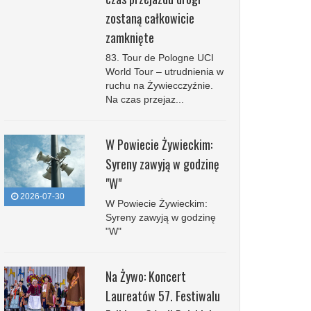
zostaną całkowicie
zamknięte
83. Tour de Pologne UCI
World Tour – utrudnienia w
ruchu na Żywiecczyźnie.
Na czas przejaz...
W Powiecie Żywieckim:
Syreny zawyją w godzinę
"W"
2026-07-30
W Powiecie Żywieckim:
Syreny zawyją w godzinę
"W"
Na Żywo: Koncert
Laureatów 57. Festiwalu