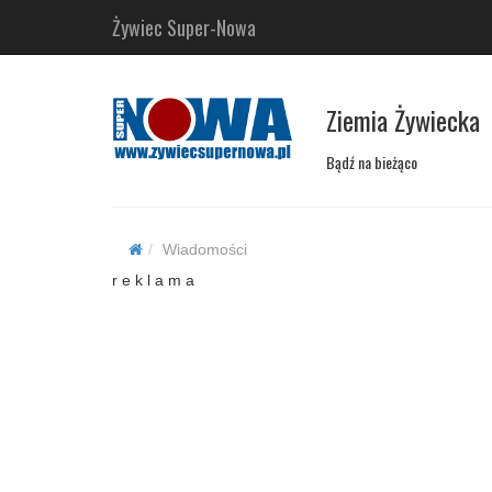
Żywiec Super-Nowa
Ziemia Żywiecka
Bądź na bieżąco
Wiadomości
r e k l a m a