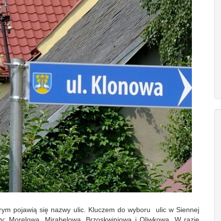
rym pojawią się nazwy ulic. Kluczem do wyboru ulic w Siennej
: Morelowa, Mirabelowa, Brzoskwiniowa i Oliwkowa. W razie