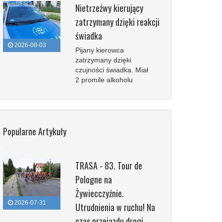
Nietrzeźwy kierujący
zatrzymany dzięki reakcji
świadka
2026-08-03
Pijany kierowca
zatrzymany dzięki
czujności świadka. Miał
2 promile alkoholu
Popularne Artykuły
TRASA - 83. Tour de
Pologne na
Żywiecczyźnie.
2026-07-31
Utrudnienia w ruchu! Na
czas przejazdu drogi