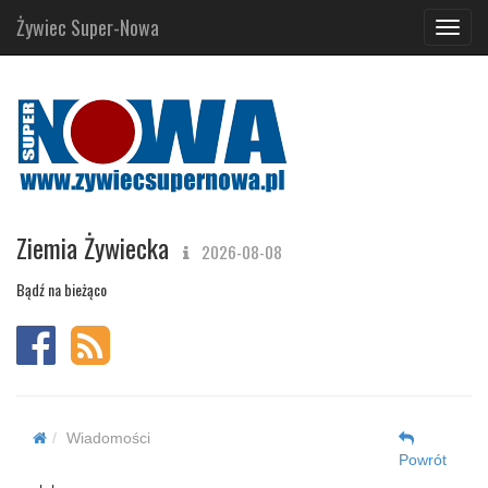
Żywiec Super-Nowa
Navig
Ziemia Żywiecka
2026-08-08
Bądź na bieżąco
Wiadomości
Powrót