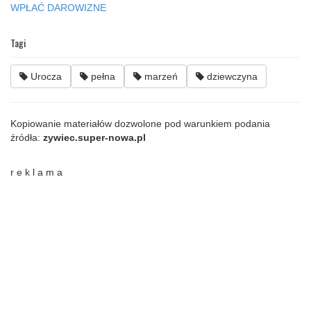
WPŁAĆ DAROWIZNE
Tagi
Urocza
pełna
marzeń
dziewczyna
Kopiowanie materiałów dozwolone pod warunkiem podania
źródła:
zywiec.super-nowa.pl
r e k l a m a