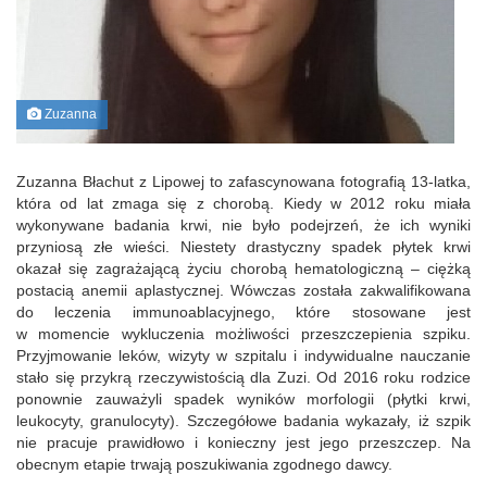
Zuzanna
Zuzanna Błachut z Lipowej to zafascynowana fotografią 13-latka,
która od lat zmaga się z chorobą. Kiedy w 2012 roku miała
wykonywane badania krwi, nie było podejrzeń, że ich wyniki
przyniosą złe wieści. Niestety drastyczny spadek płytek krwi
okazał się zagrażającą życiu chorobą hematologiczną – ciężką
postacią anemii aplastycznej. Wówczas została zakwalifikowana
do leczenia immunoablacyjnego, które stosowane jest
w momencie wykluczenia możliwości przeszczepienia szpiku.
Przyjmowanie leków, wizyty w szpitalu i indywidualne nauczanie
stało się przykrą rzeczywistością dla Zuzi. Od 2016 roku rodzice
ponownie zauważyli spadek wyników morfologii (płytki krwi,
leukocyty, granulocyty). Szczegółowe badania wykazały, iż szpik
nie pracuje prawidłowo i konieczny jest jego przeszczep. Na
obecnym etapie trwają poszukiwania zgodnego dawcy.