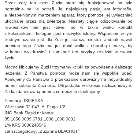
Przez cały ten czas Zuzia stara się funkcjonować na tyle
normalnie na ile potrafi. Jej największą pasją jest fotografia,
a niespełnionym marzeniem aparat, który pomoże jej uwieczniać
ukochane przez nią zwierzęta. Niestety ciągłe odizolowanie od
rówieśników nie jest łatwe, bo w takim wieku kontakt
z koleżankami i kolegami jest niezwykle istotny. Wsparciem w tym
trudnym czasie jest dla Zuzi jej starsza siostra. Jednak nawet
pomimo tego Zuzia ma już dość walki z chorobą i marzy, by
w końcu wyzdrowieć i zamknąć ten przykry rozdział w swoim
życiu.
Mocno kibicujemy Zuzi i trzymamy kciuki za powodzenie dalszego
leczenia. Z Państwa pomocą może nam się wspólnie udać.
Apelujemy do Państwa o przekazanie darowizny na indywidualny
numer subkonta Zuzi oraz 1% podatku w okresie rozliczeniowym.
Za każdą okazaną pomoc serdecznie dziękujemy.
Fundacja ISKIERKA
Warszawa 02-047, A. Pługa 1/2
ING Bank Śląski nr konta:
05 1050 0099 6781 1000 1000 0692
1% KRS 0000248546
cel szczegółowy: „Zuzanna BŁACHUT”