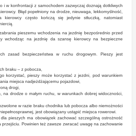
o i w konfrontacji z samochodem zazwyczaj doznają dotkliwych
kierowcy. Błąd popełniony na drodze, nieuwaga, lekkomyślność,
a kierowcy często kończą się jedynie stłuczką, natomiast
iercią.
y zabrania pieszemu wchodzenia na jezdnię bezpośrednio przed
zy wchodząc na jezdnię da szansę kierowcy na bezpieczne
ch zasad bezpieczeństwa w ruchu drogowym. Pieszy jest
 ich braku – z pobocza,
go korzystać, pieszy może korzystać z jezdni, pod warunkiem
owania miejsca nadjeżdżającemu pojazdowi,
roną drogi,
im, na drodze o małym ruchu, w warunkach dobrej widoczności,
dozwolone w razie braku chodnika lub pobocza albo niemożności
niepełnosprawnej, jest obowiązany ustąpić miejsca rowerowi.
cia dla pieszych ma obowiązek zachować szczególną ostrożność
a przejściu. Powinien też zawsze zwracać uwagę na zachowanie