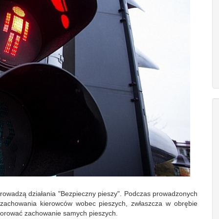
 prowadzą działania "Bezpieczny pieszy". Podczas prowadzonych
 zachowania kierowców wobec pieszych, zwłaszcza w obrębie
dzorować zachowanie samych pieszych.