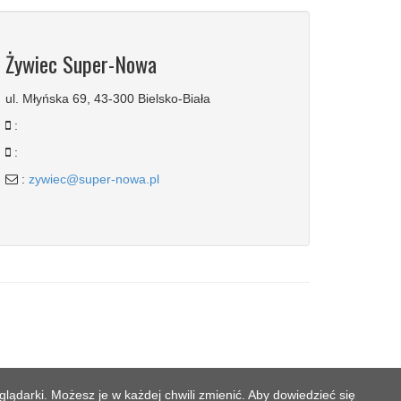
Żywiec Super-Nowa
ul. Młyńska 69, 43-300 Bielsko-Biała
:
:
:
zywiec@super-nowa.pl
lądarki. Możesz je w każdej chwili zmienić. Aby dowiedzieć się