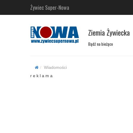
Żywiec Super-Nowa
Ziemia Żywiecka
Bądź na bieżąco
Wiadomości
r e k l a m a