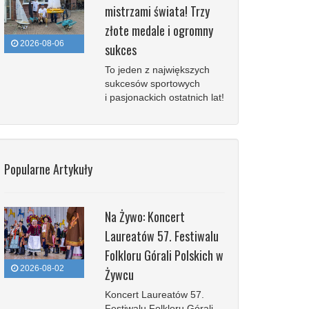
mistrzami świata! Trzy
złote medale i ogromny
2026-08-06
sukces
To jeden z największych
sukcesów sportowych
i pasjonackich ostatnich lat!
Popularne Artykuły
Na Żywo: Koncert
Laureatów 57. Festiwalu
Folkloru Górali Polskich w
2026-08-02
Żywcu
Koncert Laureatów 57.
Festiwalu Folkloru Górali