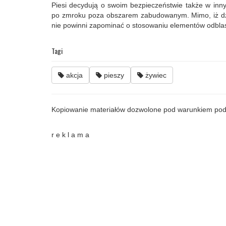
Piesi decydują o swoim bezpieczeństwie także w inny
po zmroku poza obszarem zabudowanym. Mimo, iż dzie
nie powinni zapominać o stosowaniu elementów odbla
Tagi
akcja
pieszy
żywiec
Kopiowanie materiałów dozwolone pod warunkiem pod
r e k l a m a