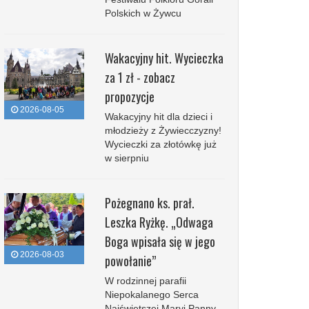
Polskich w Żywcu
Wakacyjny hit. Wycieczka
za 1 zł - zobacz
propozycje
2026-08-05
Wakacyjny hit dla dzieci i
młodzieży z Żywiecczyzny!
Wycieczki za złotówkę już
w sierpniu
Pożegnano ks. prał.
Leszka Ryżkę. „Odwaga
Boga wpisała się w jego
2026-08-03
powołanie”
W rodzinnej parafii
Niepokalanego Serca
Najświętszej Maryi Panny