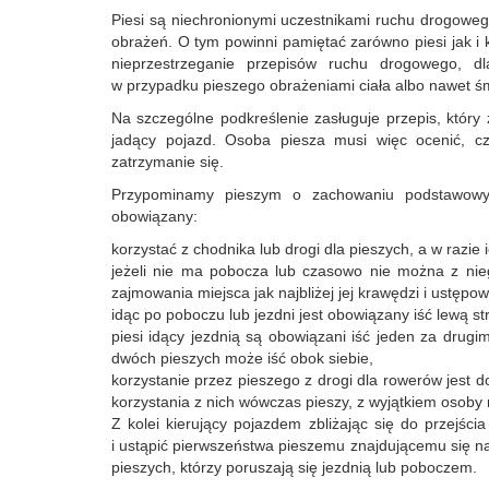
Piesi są niechronionymi uczestnikami ruchu drogoweg
obrażeń. O tym powinni pamiętać zarówno piesi jak i 
nieprzestrzeganie przepisów ruchu drogowego, dl
w przypadku pieszego obrażeniami ciała albo nawet śm
Na szczególne podkreślenie zasługuje przepis, któr
jadący pojazd. Osoba piesza musi więc ocenić, c
zatrzymanie się.
Przypominamy pieszym o zachowaniu podstawowy
obowiązany:
korzystać z chodnika lub drogi dla pieszych, a w razie
jeżeli nie ma pobocza lub czasowo nie można z nie
zajmowania miejsca jak najbliżej jej krawędzi i ustęp
idąc po poboczu lub jezdni jest obowiązany iść lewą st
piesi idący jezdnią są obowiązani iść jeden za drug
dwóch pieszych może iść obok siebie,
korzystanie przez pieszego z drogi dla rowerów jest 
korzystania z nich wówczas pieszy, z wyjątkiem osoby 
Z kolei kierujący pojazdem zbliżając się do przejś
i ustąpić pierwszeństwa pieszemu znajdującemu się n
pieszych, którzy poruszają się jezdnią lub poboczem.