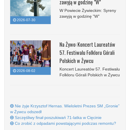
zawyją w godzinę "W"
W Powiecie Żywieckim: Syreny
zawyją w godzinę "W"
2026-07-30
Na Żywo: Koncert Laureatów
57. Festiwalu Folkloru Górali
Polskich w Żywcu
Koncert Laureatów 57. Festiwalu
2026-08-02
Folkloru Górali Polskich w Żywcu
Nie żyje Krzysztof Hernas. Wieloletni Prezes SM „Gronie”
w Żywcu odszedł
Szczęśliwy finał poszukiwań 71-latka w Cięcinie
Co zrobić z odpadami powstającymi podczas remontu?