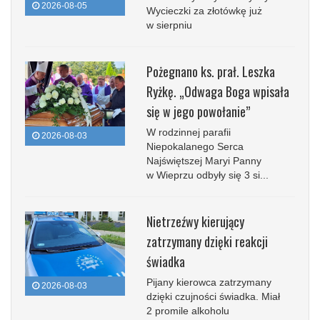
2026-08-05
Wycieczki za złotówkę już
w sierpniu
Pożegnano ks. prał. Leszka
Ryżkę. „Odwaga Boga wpisała
się w jego powołanie”
W rodzinnej parafii
2026-08-03
Niepokalanego Serca
Najświętszej Maryi Panny
w Wieprzu odbyły się 3 si...
Nietrzeźwy kierujący
zatrzymany dzięki reakcji
świadka
Pijany kierowca zatrzymany
2026-08-03
dzięki czujności świadka. Miał
2 promile alkoholu