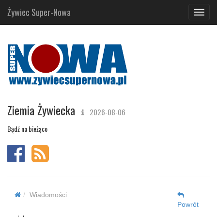
Żywiec Super-Nowa
Navig
Ziemia Żywiecka
2026-08-06
Bądź na bieżąco
Wiadomości
Powrót