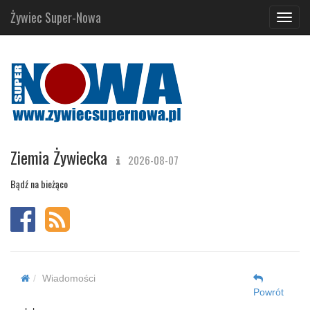
Żywiec Super-Nowa
Navig
Ziemia Żywiecka
2026-08-07
Bądź na bieżąco
Wiadomości
Powrót