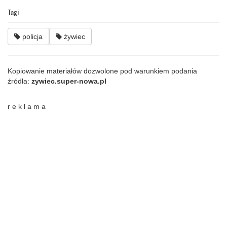
Tagi
policja
żywiec
Kopiowanie materiałów dozwolone pod warunkiem podania
źródła:
zywiec.super-nowa.pl
r e k l a m a