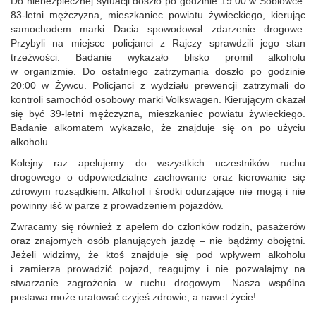
Do niebezpiecznej sytuacji doszło po godzinie 19:00 w Soblówce.
83-letni mężczyzna, mieszkaniec powiatu żywieckiego, kierując
samochodem marki Dacia spowodował zdarzenie drogowe.
Przybyli na miejsce policjanci z Rajczy sprawdzili jego stan
trzeźwości. Badanie wykazało blisko promil alkoholu
w organizmie. Do ostatniego zatrzymania doszło po godzinie
20:00 w Żywcu. Policjanci z wydziału prewencji zatrzymali do
kontroli samochód osobowy marki Volkswagen. Kierującym okazał
się być 39-letni mężczyzna, mieszkaniec powiatu żywieckiego.
Badanie alkomatem wykazało, że znajduje się on po użyciu
alkoholu.
Kolejny raz apelujemy do wszystkich uczestników ruchu
drogowego o odpowiedzialne zachowanie oraz kierowanie się
zdrowym rozsądkiem. Alkohol i środki odurzające nie mogą i nie
powinny iść w parze z prowadzeniem pojazdów.
Zwracamy się również z apelem do członków rodzin, pasażerów
oraz znajomych osób planujących jazdę – nie bądźmy obojętni.
Jeżeli widzimy, że ktoś znajduje się pod wpływem alkoholu
i zamierza prowadzić pojazd, reagujmy i nie pozwalajmy na
stwarzanie zagrożenia w ruchu drogowym. Nasza wspólna
postawa może uratować czyjeś zdrowie, a nawet życie!