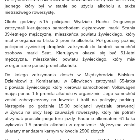
jednego który był w stanie po użyciu alkoholu a także
nietrzeźwego rowerzystę.
Około godziny 5:15 policjanci Wydziału Ruchu Drogowego
zatrzymali kierującego samochodem ciężarowym marki Scania
39-letniego mężczyznę, mieszkańca powiatu żywieckiego, który
miał w organizmie blisko 2 promile alkoholu. Pół godziny później
policjanci żywieckiej drogówki zatrzymali do kontroli samochód
osobowy marki Seat. Kierującym okazał się być 51-letni
mężczyzna, mieszkaniec powiatu żywieckiego, który miał
w organizmie ponad promil alkoholu.
Do kolego zatrzymania doszło w Międzybrodziu Bialskim.
Dzielnicowi z Komisariatu w Gilowicach zatrzymali 55-latka
z powiatu żywieckiego który kierował samochodem Volkswagen
mając ponad 1.5 promila alkoholu w organizmie. Jego samochód
został zabezpieczony na lawecie i trafił na policyjny parking.
Następnie po godzinie 15:00 policjanci wydziału prewencji
w Żywcu na ulicy Isep zauważyli rowerzystę, który nie potrafił
utrzymać prostolinijnego toru jazdy. Badanie alkomatem 61-latka
wykazało 1.5 promila alkoholu w organizmie. Mężczyzna został
ukarany mandatem karnym w kwocie 2500 złotych.