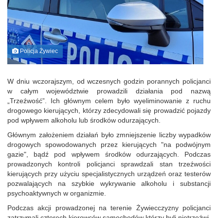
Policja Żywiec
W dniu wczorajszym, od wczesnych godzin porannych policjanci
w całym województwie prowadzili działania pod nazwą
„Trzeźwość”. Ich głównym celem było wyeliminowanie z ruchu
drogowego kierujących, którzy zdecydowali się prowadzić pojazdy
pod wpływem alkoholu lub środków odurzających.
Głównym założeniem działań było zmniejszenie liczby wypadków
drogowych spowodowanych przez kierujących "na podwójnym
gazie", bądź pod wpływem środków odurzających. Podczas
prowadzonych kontroli policjanci sprawdzali stan trzeźwości
kierujących przy użyciu specjalistycznych urządzeń oraz testerów
pozwalających na szybkie wykrywanie alkoholu i substancji
psychoaktywnych w organizmie.
Podczas akcji prowadzonej na terenie Żywiecczyzny policjanci
zatrzymali czterech kierowców samochodów którzy byli nietrzeźwi,