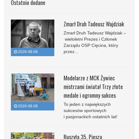
Ostatnio dodane
Zmarł Druh Tadeusz Wajdziak
Zmarł Druh Tadeusz Wajdziak –
wieloletni Prezes i Członek
Zarządu OSP Cięcina, który
przez...
2026-08-06
Modelarze z MCK Żywiec
mistrzami świata! Trzy złote
medale i ogromny sukces
To jeden z największych
2026-08-06
sukcesów sportowych
i pasjonackich ostatnich lat!
Ruszyła 35. Piesza