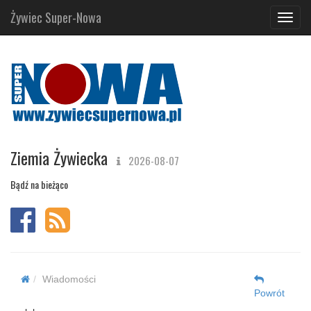
Żywiec Super-Nowa
Navig
Ziemia Żywiecka
2026-08-07
Bądź na bieżąco
Wiadomości
Powrót