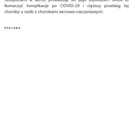
tłumaczyć komplikacje po COVID-19 i cięższy przebieg tej
choroby u osób z chorobami sercowo-naczyniowymi.
R E K L A M A