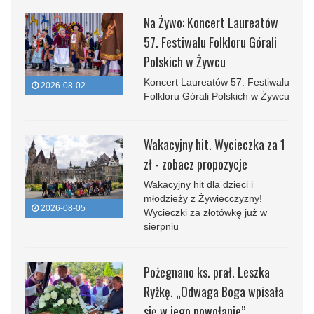
Na Żywo: Koncert Laureatów
57. Festiwalu Folkloru Górali
Polskich w Żywcu
Koncert Laureatów 57. Festiwalu
2026-08-02
Folkloru Górali Polskich w Żywcu
Wakacyjny hit. Wycieczka za 1
zł - zobacz propozycje
Wakacyjny hit dla dzieci i
młodzieży z Żywiecczyzny!
2026-08-05
Wycieczki za złotówkę już w
sierpniu
Pożegnano ks. prał. Leszka
Ryżkę. „Odwaga Boga wpisała
się w jego powołanie”