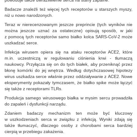
powoduje także uwrażliwienie serca na stany zapalne.
Badacze znaleźli też więcej tych receptorów u starszych myszy,
niż u nowo narodzonych.
Teraz w nierecenzowanym jeszcze preprincie (tych wyników nie
można jeszcze uznać za ostateczne) opisują sposób, w jaki
z pomocą tych receptorów samo białko kolca SARS-CoV-2 może
uszkadzać serce.
Infekcja wirusem opiera się na ataku receptorów ACE2, które
m.in. uczestniczą w regulowaniu ciśnienia krwi - tłumaczą
naukowcy. Przyłącza się on do tych białek, aby przeniknąć przez
błonę komórki do jej wnętrza. Według dotychczasowej hipotezy
wirus uszkadza serce właśnie przez oddziaływanie z ACE2. Nowe
eksperymenty pokazały tymczasem, że białko spike może łączyć
się także z receptorami TLRs.
Produkcja samego wirusowego białka w mysim sercu prowadziła
do zapaleń i dysfunkcji narządu.
Zdaniem badaczy mechanizm ten może być kluczowy
w uszkodzeniach serca w związku z infekcją. Wyniki zdają się
także tłumaczyć, dlaczego osoby z chorobami serca bardziej
cierpią w przebiegu zakażenia.