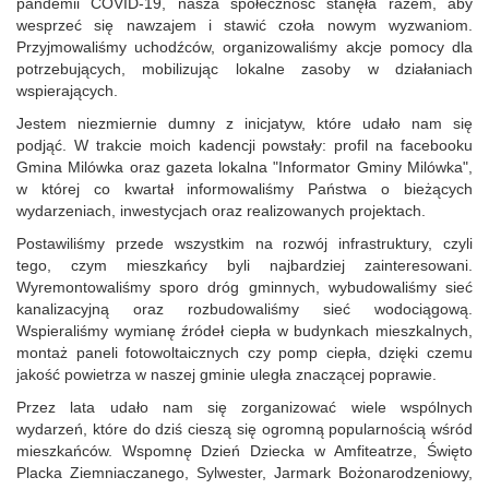
pandemii COVID-19, nasza społeczność stanęła razem, aby
wesprzeć się nawzajem i stawić czoła nowym wyzwaniom.
Przyjmowaliśmy uchodźców, organizowaliśmy akcje pomocy dla
potrzebujących, mobilizując lokalne zasoby w działaniach
wspierających.
Jestem niezmiernie dumny z inicjatyw, które udało nam się
podjąć. W trakcie moich kadencji powstały: profil na facebooku
Gmina Milówka oraz gazeta lokalna "Informator Gminy Milówka",
w której co kwartał informowaliśmy Państwa o bieżących
wydarzeniach, inwestycjach oraz realizowanych projektach.
Postawiliśmy przede wszystkim na rozwój infrastruktury, czyli
tego, czym mieszkańcy byli najbardziej zainteresowani.
Wyremontowaliśmy sporo dróg gminnych, wybudowaliśmy sieć
kanalizacyjną oraz rozbudowaliśmy sieć wodociągową.
Wspieraliśmy wymianę źródeł ciepła w budynkach mieszkalnych,
montaż paneli fotowoltaicznych czy pomp ciepła, dzięki czemu
jakość powietrza w naszej gminie uległa znaczącej poprawie.
Przez lata udało nam się zorganizować wiele wspólnych
wydarzeń, które do dziś cieszą się ogromną popularnością wśród
mieszkańców. Wspomnę Dzień Dziecka w Amfiteatrze, Święto
Placka Ziemniaczanego, Sylwester, Jarmark Bożonarodzeniowy,