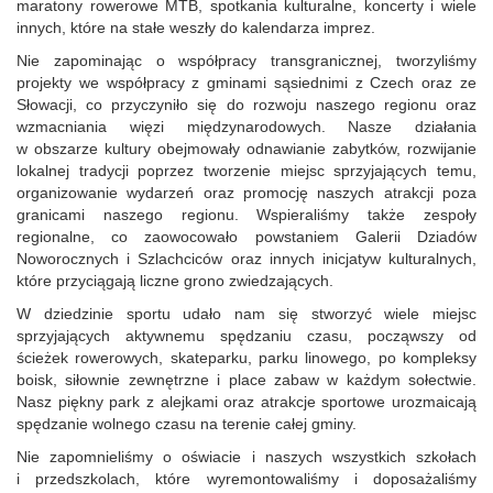
maratony rowerowe MTB, spotkania kulturalne, koncerty i wiele
innych, które na stałe weszły do kalendarza imprez.
Nie zapominając o współpracy transgranicznej, tworzyliśmy
projekty we współpracy z gminami sąsiednimi z Czech oraz ze
Słowacji, co przyczyniło się do rozwoju naszego regionu oraz
wzmacniania więzi międzynarodowych. Nasze działania
w obszarze kultury obejmowały odnawianie zabytków, rozwijanie
lokalnej tradycji poprzez tworzenie miejsc sprzyjających temu,
organizowanie wydarzeń oraz promocję naszych atrakcji poza
granicami naszego regionu. Wspieraliśmy także zespoły
regionalne, co zaowocowało powstaniem Galerii Dziadów
Noworocznych i Szlachciców oraz innych inicjatyw kulturalnych,
które przyciągają liczne grono zwiedzających.
W dziedzinie sportu udało nam się stworzyć wiele miejsc
sprzyjających aktywnemu spędzaniu czasu, począwszy od
ścieżek rowerowych, skateparku, parku linowego, po kompleksy
boisk, siłownie zewnętrzne i place zabaw w każdym sołectwie.
Nasz piękny park z alejkami oraz atrakcje sportowe urozmaicają
spędzanie wolnego czasu na terenie całej gminy.
Nie zapomnieliśmy o oświacie i naszych wszystkich szkołach
i przedszkolach, które wyremontowaliśmy i doposażaliśmy