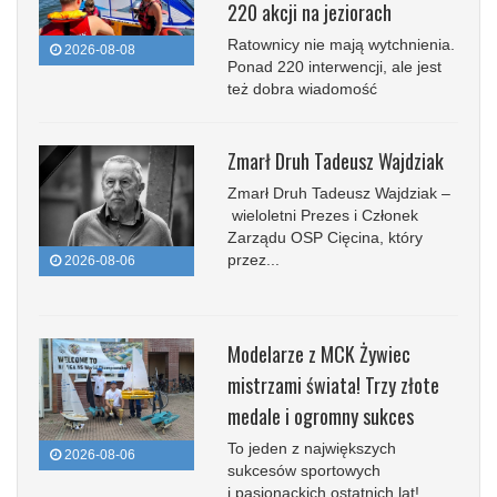
220 akcji na jeziorach
Ratownicy nie mają wytchnienia.
2026-08-08
Ponad 220 interwencji, ale jest
też dobra wiadomość
Zmarł Druh Tadeusz Wajdziak
Zmarł Druh Tadeusz Wajdziak –
wieloletni Prezes i Członek
Zarządu OSP Cięcina, który
przez...
2026-08-06
Modelarze z MCK Żywiec
mistrzami świata! Trzy złote
medale i ogromny sukces
To jeden z największych
2026-08-06
sukcesów sportowych
i pasjonackich ostatnich lat!