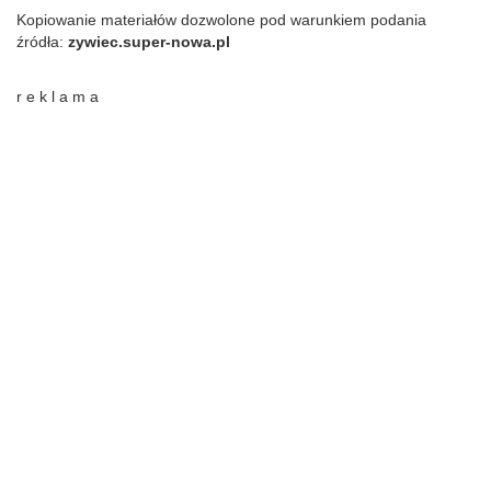
Kopiowanie materiałów dozwolone pod warunkiem podania
źródła:
zywiec.super-nowa.pl
r e k l a m a