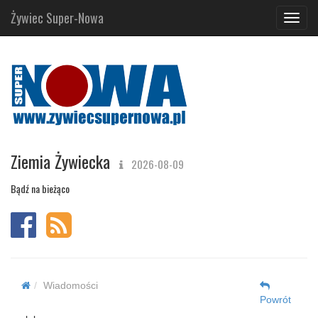
Żywiec Super-Nowa
Navig
Ziemia Żywiecka
2026-08-09
Bądź na bieżąco
Wiadomości
Powrót