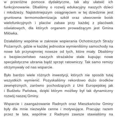
w przeróżne pomoce dydaktyczne, tak aby ułatwić ich
funkcjonowanie. Dbaliśmy o rozwój edukacyjny naszych dzieci
i młodzieży. Najistotniejszym osiągnięciem w tej dziedzinie jest
gruntowna termomodernizacja szkół oraz utworzenie boisk
wielofunkcyjnych i placów zabaw przy każdej z placówek
oświatowych, dla których organem prowadzącym jest Gmina
Milówka.
Działaliśmy wspólnie w zakresie wspierania Ochotniczych Straży
Pożarnych, gdzie w każdej jednostce wymieniliśmy samochody na
nowe lub przynajmniej nowsze od tych, które miały. Dbaliśmy
o bezpieczeństwo naszych strażaków stale kupując nowe
specjalistyczne ubrania bądź sprzęt ratowniczy. Tak samo remizy
otrzymywały od nas wsparcie.
Było bardzo wiele różnych inwestycji, których nie sposób tutaj
wszystkich wymienić. Pozyskaliśmy rekordowo dużo środków
zewnętrznych, zarówno pochodzących z Unii Europejskiej jak
i Budżetu Państwa, dzięki którym możliwy był tak dynamiczny
rozwój naszej Gminy.
Wsparcie i zaangażowanie Radnych oraz Mieszkańców Gminy
były dla mnie niezwykle cenne i motywujące. Pracując razem
przez te lata, wspólnie z Radnymi zawsze stawialiśmy na