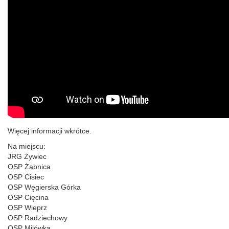
Więcej informacji wkrótce.
Na miejscu:
JRG Żywiec
OSP Żabnica
OSP Cisiec
OSP Węgierska Górka
OSP Cięcina
OSP Wieprz
OSP Radziechowy
OSP Milówka