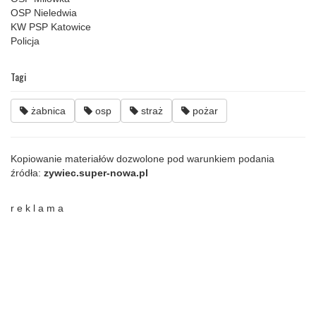
OSP Nieledwia
KW PSP Katowice
Policja
Tagi
żabnica
osp
straż
pożar
Kopiowanie materiałów dozwolone pod warunkiem podania
źródła:
zywiec.super-nowa.pl
r e k l a m a