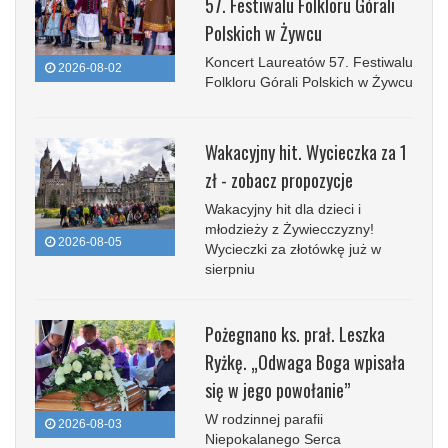
57. Festiwalu Folkloru Górali
Polskich w Żywcu
Koncert Laureatów 57. Festiwalu
2026-08-02
Folkloru Górali Polskich w Żywcu
Wakacyjny hit. Wycieczka za 1
zł - zobacz propozycje
Wakacyjny hit dla dzieci i
młodzieży z Żywiecczyzny!
2026-08-05
Wycieczki za złotówkę już w
sierpniu
Pożegnano ks. prał. Leszka
Ryżkę. „Odwaga Boga wpisała
się w jego powołanie”
W rodzinnej parafii
2026-08-03
Niepokalanego Serca