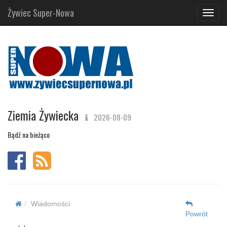
Żywiec Super-Nowa
Navig
Ziemia Żywiecka
2026-08-09
Bądź na bieżąco
Wiadomości
Powrót