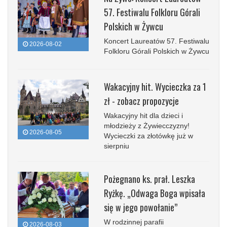
57. Festiwalu Folkloru Górali
Polskich w Żywcu
Koncert Laureatów 57. Festiwalu
2026-08-02
Folkloru Górali Polskich w Żywcu
Wakacyjny hit. Wycieczka za 1
zł - zobacz propozycje
Wakacyjny hit dla dzieci i
młodzieży z Żywiecczyzny!
2026-08-05
Wycieczki za złotówkę już w
sierpniu
Pożegnano ks. prał. Leszka
Ryżkę. „Odwaga Boga wpisała
się w jego powołanie”
W rodzinnej parafii
2026-08-03