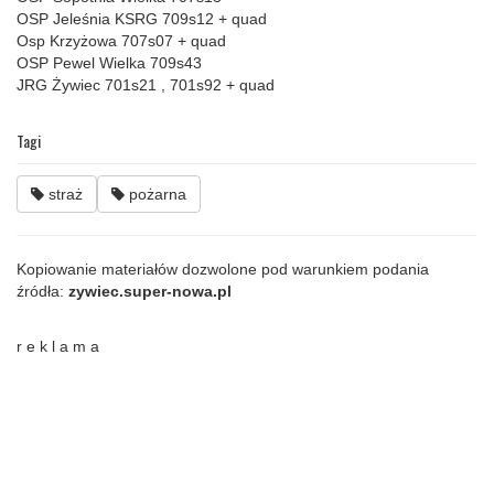
OSP Jeleśnia KSRG 709s12 + quad
Osp Krzyżowa 707s07 + quad
OSP Pewel Wielka 709s43
JRG Żywiec 701s21 , 701s92 + quad
Tagi
straż
pożarna
Kopiowanie materiałów dozwolone pod warunkiem podania
źródła:
zywiec.super-nowa.pl
r e k l a m a