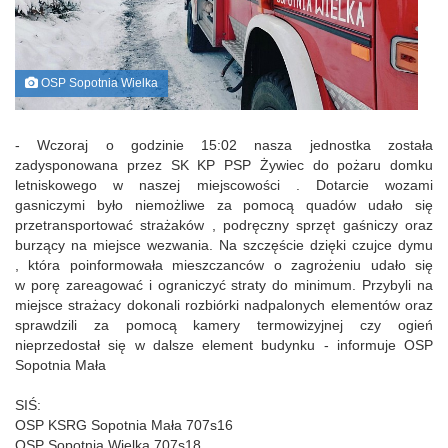
OSP Sopotnia Wielka
- Wczoraj o godzinie 15:02 nasza jednostka została
zadysponowana przez SK KP PSP Żywiec do pożaru domku
letniskowego w naszej miejscowości . Dotarcie wozami
gasniczymi było niemożliwe za pomocą quadów udało się
przetransportować strażaków , podręczny sprzęt gaśniczy oraz
burzący na miejsce wezwania. Na szczęście dzięki czujce dymu
, która poinformowała mieszczanców o zagrożeniu udało się
w porę zareagować i ograniczyć straty do minimum. Przybyli na
miejsce strażacy dokonali rozbiórki nadpalonych elementów oraz
sprawdzili za pomocą kamery termowizyjnej czy ogień
nieprzedostał się w dalsze element budynku - informuje OSP
Sopotnia Mała
SIŚ:
OSP KSRG Sopotnia Mała 707s16
OSP Sopotnia Wielka 707s18