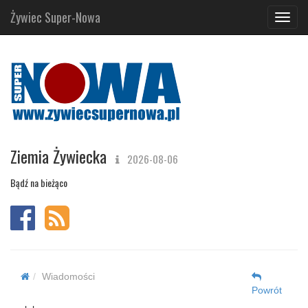
Żywiec Super-Nowa
Navig
Ziemia Żywiecka
2026-08-06
Bądź na bieżąco
Wiadomości
Powrót