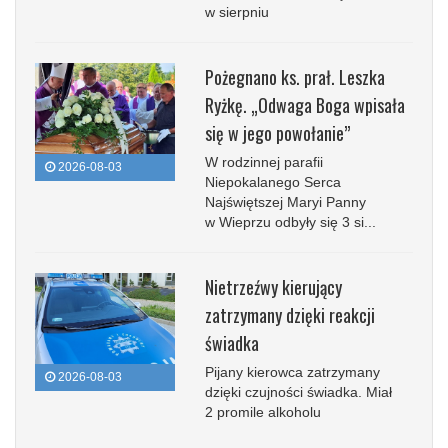
w sierpniu
Pożegnano ks. prał. Leszka
Ryżkę. „Odwaga Boga wpisała
się w jego powołanie”
W rodzinnej parafii
2026-08-03
Niepokalanego Serca
Najświętszej Maryi Panny
w Wieprzu odbyły się 3 si...
Nietrzeźwy kierujący
zatrzymany dzięki reakcji
świadka
Pijany kierowca zatrzymany
2026-08-03
dzięki czujności świadka. Miał
2 promile alkoholu