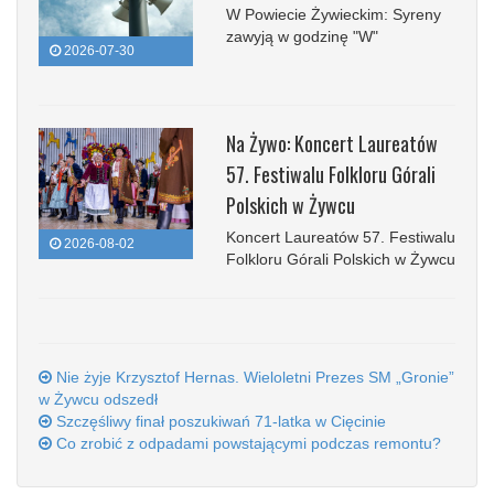
W Powiecie Żywieckim: Syreny
zawyją w godzinę "W"
2026-07-30
Na Żywo: Koncert Laureatów
57. Festiwalu Folkloru Górali
Polskich w Żywcu
Koncert Laureatów 57. Festiwalu
2026-08-02
Folkloru Górali Polskich w Żywcu
Nie żyje Krzysztof Hernas. Wieloletni Prezes SM „Gronie”
w Żywcu odszedł
Szczęśliwy finał poszukiwań 71-latka w Cięcinie
Co zrobić z odpadami powstającymi podczas remontu?