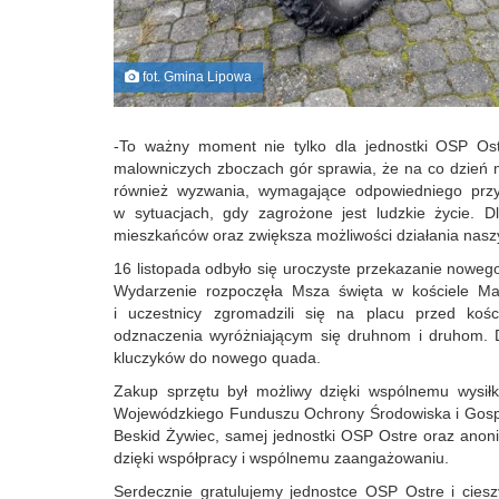
fot. Gmina Lipowa
-To ważny moment nie tylko dla jednostki OSP Ostr
malowniczych zboczach gór sprawia, że na co dzień 
również wyzwania, wymagające odpowiedniego przyg
w sytuacjach, gdy zagrożone jest ludzkie życie. D
mieszkańców oraz zwiększa możliwości działania nasz
16 listopada odbyło się uroczyste przekazanie noweg
Wydarzenie rozpoczęła Msza święta w kościele Ma
i uczestnicy zgromadzili się na placu przed ko
odznaczenia wyróżniającym się druhnom i druhom. D
kluczyków do nowego quada.
Zakup sprzętu był możliwy dzięki wspólnemu wysił
Wojewódzkiego Funduszu Ochrony Środowiska i Gosp
Beskid Żywiec, samej jednostki OSP Ostre oraz anon
dzięki współpracy i wspólnemu zaangażowaniu.
Serdecznie gratulujemy jednostce OSP Ostre i ciesz