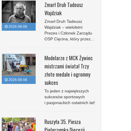
Zmarł Druh Tadeusz
Wajdziak
Zmarł Druh Tadeusz
2026-08-06
Wajdziak – wieloletni
Prezes i Członek Zarządu
OSP Cięcina, który przez...
Modelarze z MCK Żywiec
mistrzami świata! Trzy
złote medale i ogromny
2026-08-06
sukces
To jeden z największych
sukcesów sportowych
i pasjonackich ostatnich lat!
Ruszyła 35. Piesza
Pielgrzymka Diecezji