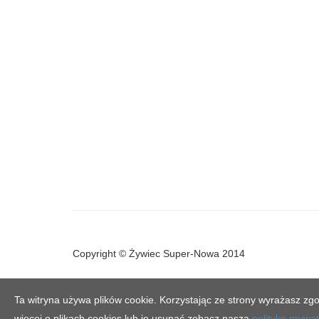
Copyright © Żywiec Super-Nowa 2014
Ta witryna używa plików cookie. Korzystając ze strony wyrażasz zgo
więcej o plikach cookies lub je usunąć zobacz naszą
politykę prywa