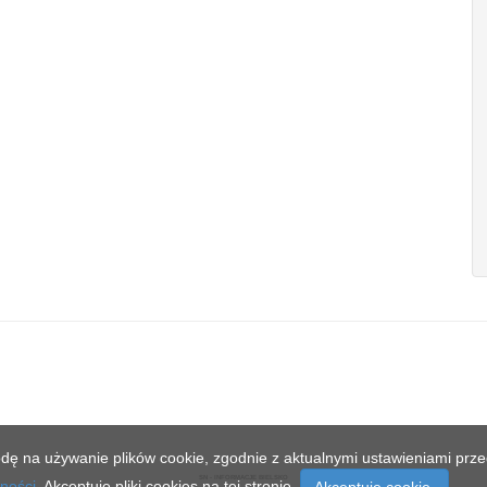
dę na używanie plików cookie, zgodnie z aktualnymi ustawieniami przeg
SN - INFORMACJE BIELSKO
tności
. Akceptuję pliki cookies na tej stronie.