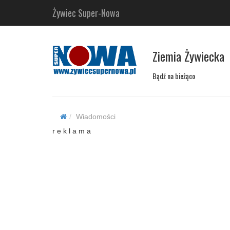
Żywiec Super-Nowa
Ziemia Żywiecka
Bądź na bieżąco
Wiadomości
r e k l a m a