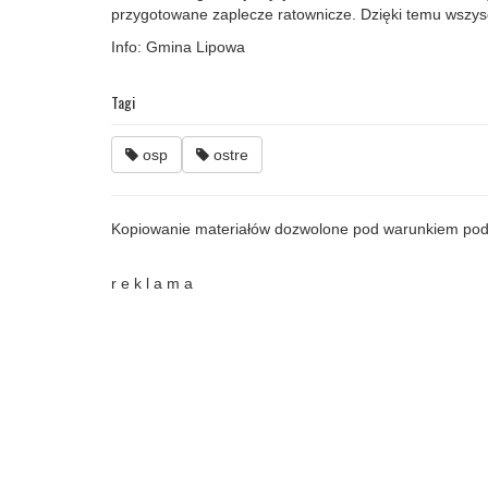
przygotowane zaplecze ratownicze. Dzięki temu wszys
Info: Gmina Lipowa
Tagi
osp
ostre
Kopiowanie materiałów dozwolone pod warunkiem pod
r e k l a m a