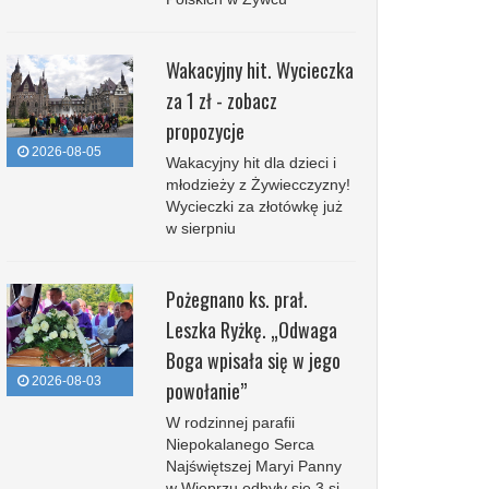
Wakacyjny hit. Wycieczka
za 1 zł - zobacz
propozycje
2026-08-05
Wakacyjny hit dla dzieci i
młodzieży z Żywiecczyzny!
Wycieczki za złotówkę już
w sierpniu
Pożegnano ks. prał.
Leszka Ryżkę. „Odwaga
Boga wpisała się w jego
2026-08-03
powołanie”
W rodzinnej parafii
Niepokalanego Serca
Najświętszej Maryi Panny
w Wieprzu odbyły się 3 si...