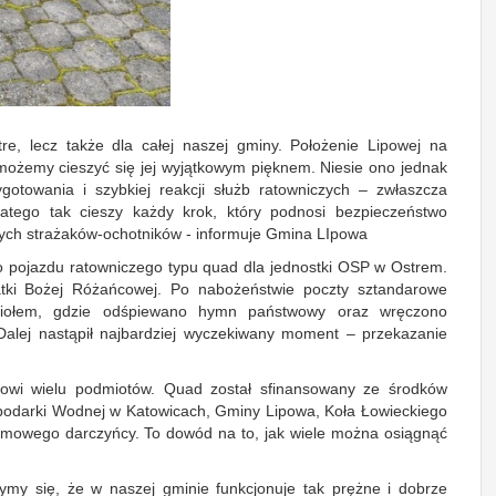
e, lecz także dla całej naszej gminy. Położenie Lipowej na
możemy cieszyć się jej wyjątkowym pięknem. Niesie ono jednak
otowania i szybkiej reakcji służb ratowniczych – zwłaszcza
latego tak cieszy każdy krok, który podnosi bezpieczeństwo
ych strażaków-ochotników - informuje Gmina LIpowa
o pojazdu ratowniczego typu quad dla jednostki OSP w Ostrem.
tki Bożej Różańcowej. Po nabożeństwie poczty sztandarowe
ściołem, gdzie odśpiewano hymn państwowy oraz wręczono
alej nastąpił najbardziej wyczekiwany moment – przekazanie
kowi wielu podmiotów. Quad został sfinansowany ze środków
odarki Wodnej w Katowicach, Gminy Lipowa, Koła Łowieckiego
imowego darczyńcy. To dowód na to, jak wiele można osiągnąć
ymy się, że w naszej gminie funkcjonuje tak prężne i dobrze