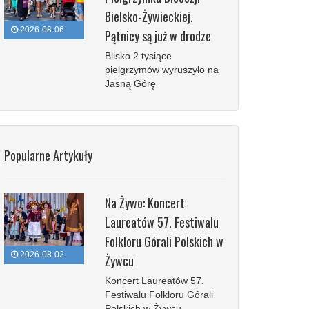
Bielsko-Żywieckiej.
2026-08-06
Pątnicy są już w drodze
Blisko 2 tysiące
pielgrzymów wyruszyło na
Jasną Górę
Popularne Artykuły
Na Żywo: Koncert
Laureatów 57. Festiwalu
Folkloru Górali Polskich w
2026-08-02
Żywcu
Koncert Laureatów 57.
Festiwalu Folkloru Górali
Polskich w Żywcu