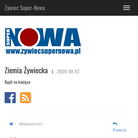
Żywiec Super-Nowa
Navig
Ziemia Żywiecka
2026-08-07
Bądź na bieżąco
Wiadomości
Powrót