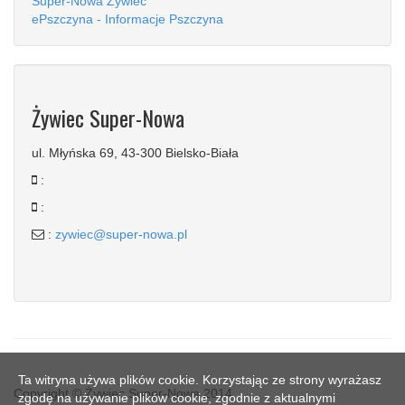
Super-Nowa Żywiec
ePszczyna - Informacje Pszczyna
Żywiec Super-Nowa
ul. Młyńska 69, 43-300 Bielsko-Biała
:
:
:
zywiec@super-nowa.pl
Ta witryna używa plików cookie. Korzystając ze strony wyrażasz
Copyright © Żywiec Super-Nowa 2014
zgodę na używanie plików cookie, zgodnie z aktualnymi