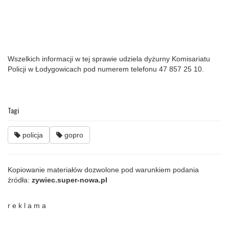
Wszelkich informacji w tej sprawie udziela dyżurny Komisariatu
Policji w Łodygowicach pod numerem telefonu 47 857 25 10.
Tagi
policja
gopro
Kopiowanie materiałów dozwolone pod warunkiem podania
źródła:
zywiec.super-nowa.pl
r e k l a m a