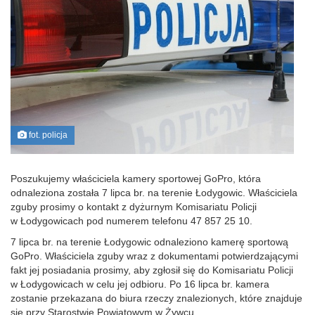
fot. policja
Poszukujemy właściciela kamery sportowej GoPro, która
odnaleziona została 7 lipca br. na terenie Łodygowic. Właściciela
zguby prosimy o kontakt z dyżurnym Komisariatu Policji
w Łodygowicach pod numerem telefonu 47 857 25 10.
7 lipca br. na terenie Łodygowic odnaleziono kamerę sportową
GoPro. Właściciela zguby wraz z dokumentami potwierdzającymi
fakt jej posiadania prosimy, aby zgłosił się do Komisariatu Policji
w Łodygowicach w celu jej odbioru. Po 16 lipca br. kamera
zostanie przekazana do biura rzeczy znalezionych, które znajduje
się przy Starostwie Powiatowym w Żywcu.