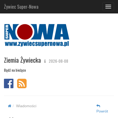
Żywiec Super-Nowa
Navig
Ziemia Żywiecka
2026-08-08
Bądź na bieżąco
Wiadomości
Powrót