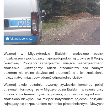
fot. arch. policja.pl
Wczoraj w Międzybrodziu Bialskim znaleziono pocisk
moździerzowy pochodzący najprawdopodobniej z okresu II Wojny
Światowej. Policjanci zabezpieczali miejsce niebezpiecznego
znaleziska. Ostrzegamy! Takich przedmiotów pod żadnym
pozorem nie wolno dotykać ani przenosić, a o ich znalezieniu
należy natychmiast powiadomić odpowiednie służby.
Wczoraj około południa dyżurny żywieckiej komendy policji
otrzymał informację, że w Międzybrodziu Bialskim, w rejonie ulicy
Kotelnica, na terenie prywatnej posesji, podczas prac ogrodowych
znaleziono niewypał. Na miejsce natychmiast pojechali policjanci
zajmujący się rozpoznaniem minersko-pirotechnicznym. Niewypał