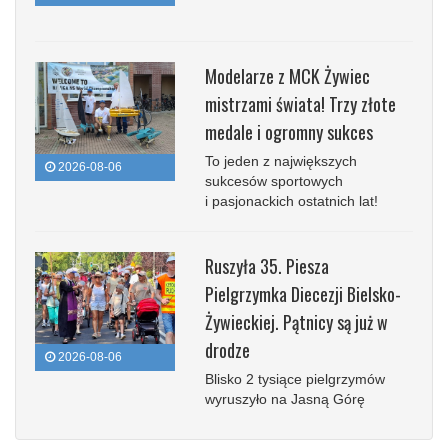
Modelarze z MCK Żywiec
mistrzami świata! Trzy złote
medale i ogromny sukces
To jeden z największych
2026-08-06
sukcesów sportowych
i pasjonackich ostatnich lat!
Ruszyła 35. Piesza
Pielgrzymka Diecezji Bielsko-
Żywieckiej. Pątnicy są już w
drodze
2026-08-06
Blisko 2 tysiące pielgrzymów
wyruszyło na Jasną Górę