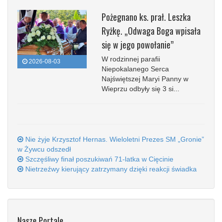
Pożegnano ks. prał. Leszka
Ryżkę. „Odwaga Boga wpisała
się w jego powołanie”
W rodzinnej parafii
2026-08-03
Niepokalanego Serca
Najświętszej Maryi Panny w
Wieprzu odbyły się 3 si...
Nie żyje Krzysztof Hernas. Wieloletni Prezes SM „Gronie”
w Żywcu odszedł
Szczęśliwy finał poszukiwań 71-latka w Cięcinie
Nietrzeźwy kierujący zatrzymany dzięki reakcji świadka
Nasze Portale