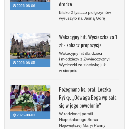
drodze
2026-08-06
Blisko 2 tysiące pielgrzymów
wyruszyło na Jasną Górę
Wakacyjny hit. Wycieczka za 1
zł - zobacz propozycje
Wakacyjny hit dla dzieci
i młodzieży z Żywiecczyzny!
2026-08-05
Wycieczki za złotówkę już
w sierpniu
Pożegnano ks. prał. Leszka
Ryżkę. „Odwaga Boga wpisała
się w jego powołanie”
W rodzinnej parafii
2026-08-03
Niepokalanego Serca
Najświętszej Maryi Panny