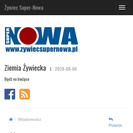
Żywiec Super-Nowa
Navig
Ziemia Żywiecka
2026-08-06
Bądź na bieżąco
Wiadomości
Powrót