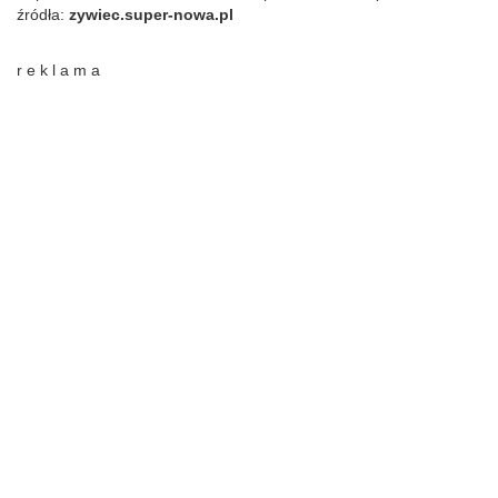
źródła:
zywiec.super-nowa.pl
r e k l a m a