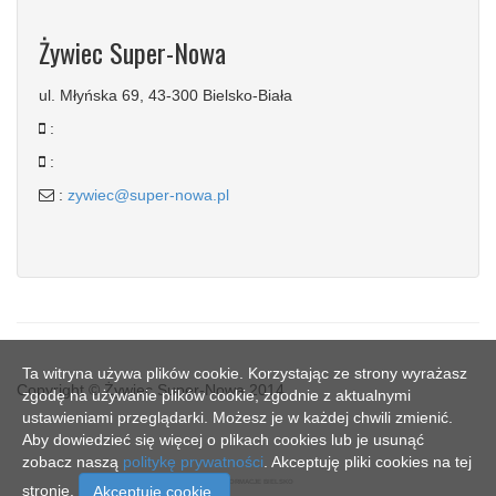
Żywiec Super-Nowa
ul. Młyńska 69, 43-300 Bielsko-Biała
:
:
:
zywiec@super-nowa.pl
Ta witryna używa plików cookie. Korzystając ze strony wyrażasz
Copyright © Żywiec Super-Nowa 2014
zgodę na używanie plików cookie, zgodnie z aktualnymi
ustawieniami przeglądarki. Możesz je w każdej chwili zmienić.
Aby dowiedzieć się więcej o plikach cookies lub je usunąć
zobacz naszą
politykę prywatności
. Akceptuję pliki cookies na tej
SN - INFORMACJE BIELSKO
stronie.
Akceptuje cookie.