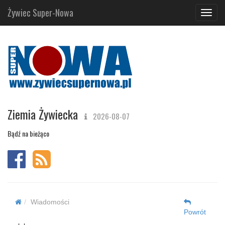
Żywiec Super-Nowa
Navig
Ziemia Żywiecka
2026-08-07
Bądź na bieżąco
Wiadomości
Powrót