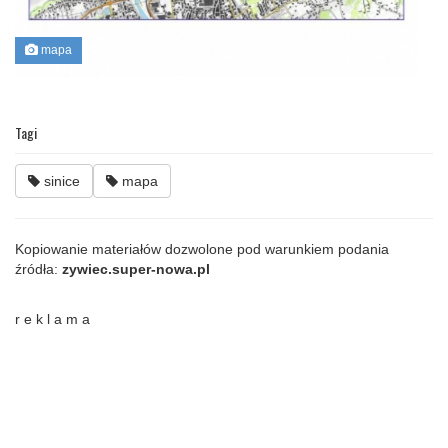
mapa
Tagi
sinice
mapa
Kopiowanie materiałów dozwolone pod warunkiem podania
źródła:
zywiec.super-nowa.pl
r e k l a m a