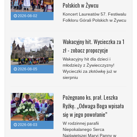
Polskich w Żywcu
Koncert Laureatów 57. Festiwalu
2026-08-02
Folkloru Górali Polskich w Żywcu
Wakacyjny hit. Wycieczka za 1
zł - zobacz propozycje
Wakacyjny hit dla dzieci i
młodzieży z Żywiecczyzny!
2026-08-05
Wycieczki za złotówkę już w
sierpniu
Pożegnano ks. prał. Leszka
Ryżkę. „Odwaga Boga wpisała
się w jego powołanie”
W rodzinnej parafii
2026-08-03
Niepokalanego Serca
Najświętszej Maryi Panny w