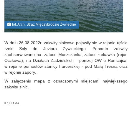
fot. Arch. Straż Międzybrodzie Żywieckie
W dniu 26.08.2022r. zakwity sinicowe pojawiły się w rejonie ujścia
rzeki Soły do Jeziora Żywieckiego. Ponadto zakwity
zaobserwowano na: zatoce Moszczanka, zatoce Łękawka (rejon
Oczkowa), na Działach Zadzielskich - poniżej OW u Rumcajsa,
w rejonie pomostów stanicy harcerskiej - pod Małą Tresną oraz
w rejonie zapory.
W załączeniu mapa z oznaczonymi miejscami największego
zakwitu sinic.
R E K L A M A