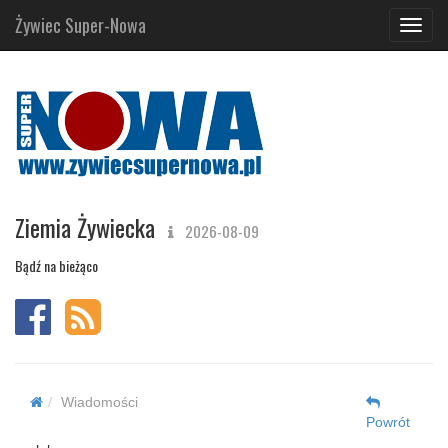
Żywiec Super-Nowa
Navig
Ziemia Żywiecka
2026-08-09
Bądź na bieżąco
Wiadomości
Powrót