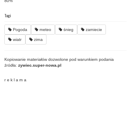
80%
Tagi
Pogoda
meteo
śnieg
zamiecie
wiatr
zima
Kopiowanie materiałów dozwolone pod warunkiem podania
źródła:
zywiec.super-nowa.pl
r e k l a m a