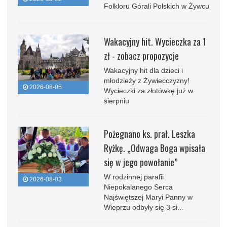
Folkloru Górali Polskich w Żywcu
Wakacyjny hit. Wycieczka za 1
zł - zobacz propozycje
Wakacyjny hit dla dzieci i
młodzieży z Żywiecczyzny!
2026-08-05
Wycieczki za złotówkę już w
sierpniu
Pożegnano ks. prał. Leszka
Ryżkę. „Odwaga Boga wpisała
się w jego powołanie”
W rodzinnej parafii
2026-08-03
Niepokalanego Serca
Najświętszej Maryi Panny w
Wieprzu odbyły się 3 si...