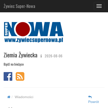
Żywiec Super-Nowa
Navig
Ziemia Żywiecka
2026-08-06
Bądź na bieżąco
Wiadomości
Powrót