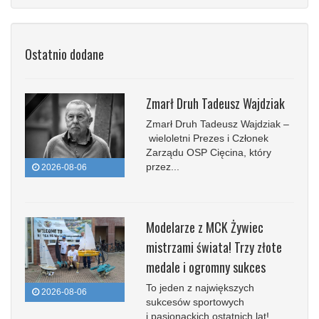
Ostatnio dodane
Zmarł Druh Tadeusz Wajdziak
Zmarł Druh Tadeusz Wajdziak –
wieloletni Prezes i Członek
Zarządu OSP Cięcina, który
przez...
2026-08-06
Modelarze z MCK Żywiec
mistrzami świata! Trzy złote
medale i ogromny sukces
To jeden z największych
2026-08-06
sukcesów sportowych
i pasjonackich ostatnich lat!