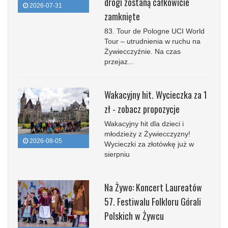
drogi zostaną całkowicie
2026-07-31
zamknięte
83. Tour de Pologne UCI World
Tour – utrudnienia w ruchu na
Żywiecczyźnie. Na czas
przejaz...
Wakacyjny hit. Wycieczka za 1
zł - zobacz propozycje
Wakacyjny hit dla dzieci i
młodzieży z Żywiecczyzny!
2026-08-05
Wycieczki za złotówkę już w
sierpniu
Na Żywo: Koncert Laureatów
57. Festiwalu Folkloru Górali
Polskich w Żywcu