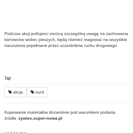
Podczas akcji policjanci zwrócą szczególną uwagę na zachowania
kierowców wobec pieszych, będą również reagować na wszystkie
naruszenia popełniane przez uczestników ruchu drogowego
Tagi
akcja
nurd
Kopiowanie materiałów dozwolone pod warunkiem podania
źródła:
zywiec.super-nowa.pl
r e k l a m a