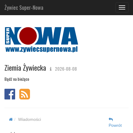
Żywiec Super-Nowa
Navig
Ziemia Żywiecka
2026-08-08
Bądź na bieżąco
Wiadomości
Powrót