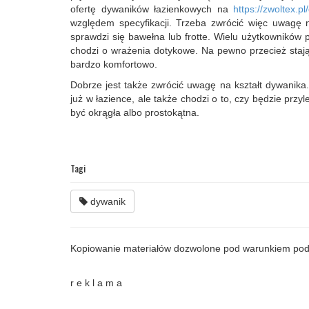
ofertę dywaników łazienkowych na
https://zwoltex.p
względem specyfikacji. Trzeba zwrócić więc uwagę na 
sprawdzi się bawełna lub frotte. Wielu użytkowników p
chodzi o wrażenia dotykowe. Na pewno przecież staj
bardzo komfortowo.
Dobrze jest także zwrócić uwagę na kształt dywanika
już w łazience, ale także chodzi o to, czy będzie prz
być okrągła albo prostokątna.
Tagi
dywanik
Kopiowanie materiałów dozwolone pod warunkiem pod
r e k l a m a