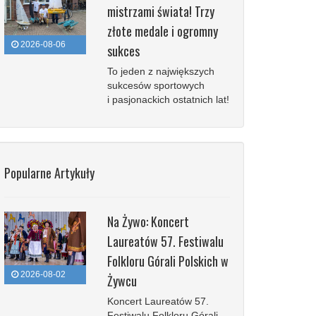
mistrzami świata! Trzy
złote medale i ogromny
2026-08-06
sukces
To jeden z największych
sukcesów sportowych
i pasjonackich ostatnich lat!
Popularne Artykuły
Na Żywo: Koncert
Laureatów 57. Festiwalu
Folkloru Górali Polskich w
2026-08-02
Żywcu
Koncert Laureatów 57.
Festiwalu Folkloru Górali