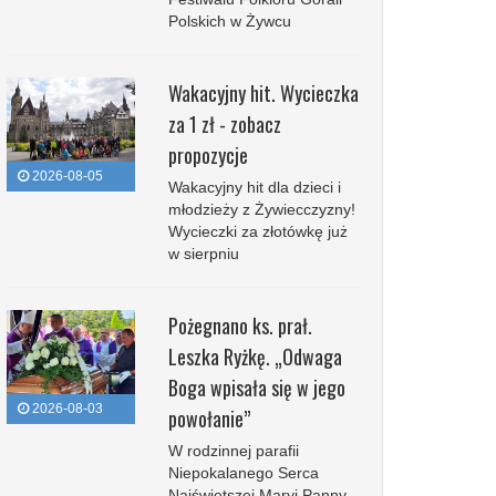
Polskich w Żywcu
Wakacyjny hit. Wycieczka
za 1 zł - zobacz
propozycje
2026-08-05
Wakacyjny hit dla dzieci i
młodzieży z Żywiecczyzny!
Wycieczki za złotówkę już
w sierpniu
Pożegnano ks. prał.
Leszka Ryżkę. „Odwaga
Boga wpisała się w jego
2026-08-03
powołanie”
W rodzinnej parafii
Niepokalanego Serca
Najświętszej Maryi Panny