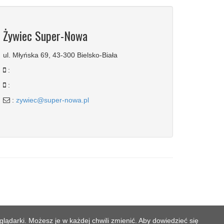
Żywiec Super-Nowa
ul. Młyńska 69, 43-300 Bielsko-Biała
:
:
:
zywiec@super-nowa.pl
lądarki. Możesz je w każdej chwili zmienić. Aby dowiedzieć się