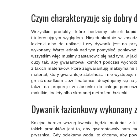
Czym charakteryzuje się dobry 
Wszystkie produkty, które będziemy chcieli kupi
i interesującym wyglądem. Niejednokrotnie w zasad
łazienki albo do ubikacji i czy dywanik jest na pr
wykonany. Warto jednak nad tym pomyśleć, ponieważ 
wszystkim więc musimy zastanowić się nad tym, w jak
duży tak, aby gwarantował komfort podczas wychod
z takich materiałów, które zagwarantują maksymalne
materiał, który gwarantuje stabilność i nie występuj
grozić upadkiem. Jeżeli natomiast decydujemy się na j
także na proporcje w stosunku do całego pomies
malutkiej toalety albo skromnej metrażem łazienki.
Dywanik łazienkowy wykonany z
Kolejną bardzo ważną kwestią będzie materiał, z 
takich produktów jest to, aby gwarantowały nam 
prysznica. Gdy ociekamy wodą, to chcemy, aby powi