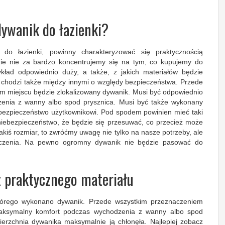
dywanik do łazienki?
ć do łazienki, powinny charakteryzować się praktycznością
zie nie za bardzo koncentrujemy się na tym, co kupujemy do
zykład odpowiednio duży, a także, z jakich materiałów będzie
chodzi także między innymi o względy bezpieczeństwa. Przede
im miejscu będzie zlokalizowany dywanik. Musi być odpowiednio
zenia z wanny albo spod prysznica. Musi być także wykonany
 bezpieczeństwo użytkownikowi. Pod spodem powinien mieć taki
e niebezpieczeństwo, że będzie się przesuwać, co przecież może
akiś rozmiar, to zwróćmy uwagę nie tylko na nasze potrzeby, ale
zczenia. Na pewno ogromny dywanik nie będzie pasować do
 praktycznego materiału
którego wykonano dywanik. Przede wszystkim przeznaczeniem
maksymalny komfort podczas wychodzenia z wanny albo spod
erzchnia dywanika maksymalnie ją chłonęła. Najlepiej zobacz