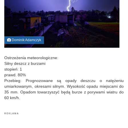
Dominik Adamczyk
Ostrzeżenia meteorologiczne:
Silny deszcz z burzami
stopień: 1
prawd. 80%
Przebieg: Prognozowane są opady deszczu o natężeniu
umiarkowanym, okresami silnym. Wysokość opadu miejscami do
35 mm. Opadom towarzyszyć będą burze z porywami wiatru do
60 km/h.
R E K L A M A