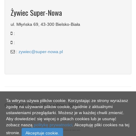
Żywiec Super-Nowa
ul. Młyńska 69, 43-300 Bielsko-Biała
:
:
:
zywiec@super-nowa.pl
Ta witryna używa plików cookie. Korzystając ze strony wyrażasz
Copyright © Żywiec Super-Nowa 2014
zgodę na używanie plików cookie, zgodnie z aktualnymi
ustawieniami przeglądarki. Możesz je w każdej chwili zmienić.
Aby dowiedzieć się więcej o plikach cookies lub je usunąć
zobacz naszą
politykę prywatności
. Akceptuję pliki cookies na tej
SN - INFORMACJE BIELSKO
stronie.
Akceptuje cookie.