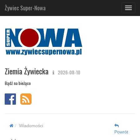
Żywiec Super-Nowa
Navig
Ziemia Żywiecka
2026-08-10
Bądź na bieżąco
Wiadomości
Powrót