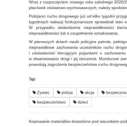
Wraz z rozpoczęciem nowego roku szkolnego 2020/202
placówek oświatowo-wychowawczych, należy spodziewa
Policjanci ruchu drogowego już od kilku tygodni przyg
tygodniach wakacji funkcjonariusze sprawdzali stan
W przypadku stwierdzenia nieprawidłowości kie
nieprawidłowości lub o uzupełnienie oznakowania.
W pierwszych dniach nauki policyjne patrole, pełni
nieprawidłowe zachowania uczestników ruchu drogo
i uświadamiać kierującym pojazdami o zachowaniu 
w obserwowaniu drogi i jej otoczenia. Mundurowi zwr
powodują zagrożenia bezpieczeństwa ruchu drogowego 
Tagi
Żywiec
policja
akcja
bezpieczna
bezpieczeństwo
dzieci
Kopiowanie materiałów dozwolone pod warunkiem pod