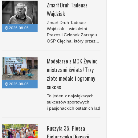
Zmarł Druh Tadeusz
Wajdziak
Zmarł Druh Tadeusz
2026-08-06
Wajdziak – wieloletni
Prezes i Członek Zarządu
OSP Cięcina, który przez...
Modelarze z MCK Żywiec
mistrzami świata! Trzy
złote medale i ogromny
2026-08-06
sukces
To jeden z największych
sukcesów sportowych
i pasjonackich ostatnich lat!
Ruszyła 35. Piesza
Pielgrzymka Diecezji