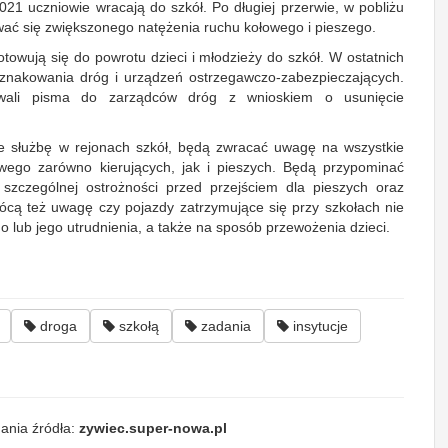
1 uczniowie wracają do szkół. Po długiej przerwie, w pobliżu
ć się zwiększonego natężenia ruchu kołowego i pieszego.
otowują się do powrotu dzieci i młodzieży do szkół. W ostatnich
 oznakowania dróg i urządzeń ostrzegawczo-zabezpieczających.
rowali pisma do zarządców dróg z wnioskiem o usunięcie
ące służbę w rejonach szkół, będą zwracać uwagę na wszystkie
wego zarówno kierujących, jak i pieszych. Będą przypominać
szczególnej ostrożności przed przejściem dla pieszych oraz
ócą też uwagę czy pojazdy zatrzymujące się przy szkołach nie
lub jego utrudnienia, a także na sposób przewożenia dzieci.
droga
szkołą
zadania
insytucje
ania źródła:
zywiec.super-nowa.pl