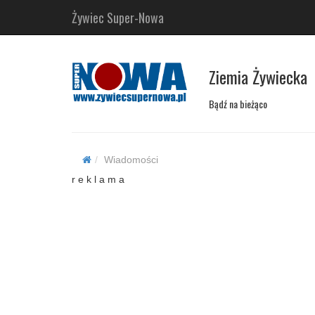
Żywiec Super-Nowa
Ziemia Żywiecka
Bądź na bieżąco
Wiadomości
r e k l a m a