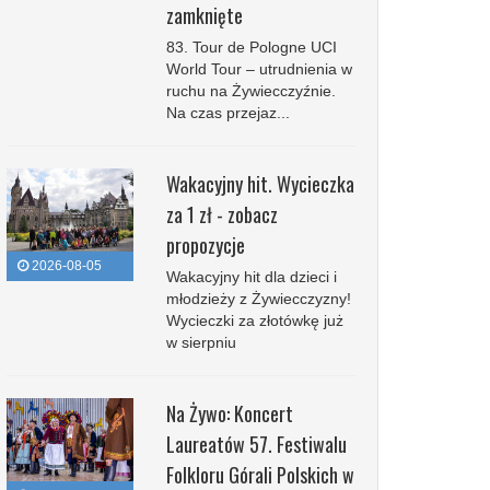
zamknięte
83. Tour de Pologne UCI
World Tour – utrudnienia w
ruchu na Żywiecczyźnie.
Na czas przejaz...
Wakacyjny hit. Wycieczka
za 1 zł - zobacz
propozycje
2026-08-05
Wakacyjny hit dla dzieci i
młodzieży z Żywiecczyzny!
Wycieczki za złotówkę już
w sierpniu
Na Żywo: Koncert
Laureatów 57. Festiwalu
Folkloru Górali Polskich w