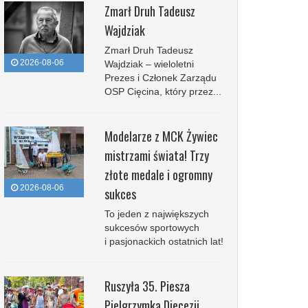
Zmarł Druh Tadeusz
Wajdziak
Zmarł Druh Tadeusz
2026-08-06
Wajdziak – wieloletni
Prezes i Członek Zarządu
OSP Cięcina, który przez...
Modelarze z MCK Żywiec
mistrzami świata! Trzy
złote medale i ogromny
2026-08-06
sukces
To jeden z największych
sukcesów sportowych
i pasjonackich ostatnich lat!
Ruszyła 35. Piesza
Pielgrzymka Diecezji