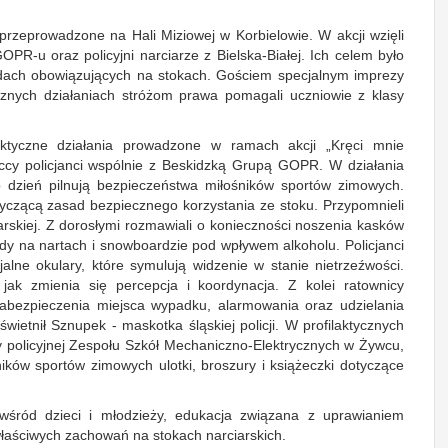
 przeprowadzone na Hali Miziowej w Korbielowie. W akcji wzięli
GOPR-u oraz policyjni narciarze z Bielska-Białej. Ich celem było
dach obowiązujących na stokach. Gościem specjalnym imprezy
tycznych działaniach stróżom prawa pomagali uczniowie z klasy
laktyczne działania prowadzone w ramach akcji „Kręci mnie
eccy policjanci wspólnie z Beskidzką Grupą GOPR. W działania
 co dzień pilnują bezpieczeństwa miłośników sportów zimowych.
otyczącą zasad bezpiecznego korzystania ze stoku. Przypomnieli
rskiej. Z dorosłymi rozmawiali o konieczności noszenia kasków
dy na nartach i snowboardzie pod wpływem alkoholu. Policjanci
cjalne okulary, które symulują widzenie w stanie nietrzeźwości.
jak zmienia się percepcja i koordynacja. Z kolei ratownicy
abezpieczenia miejsca wypadku, alarmowania oraz udzielania
etnił Sznupek - maskotka śląskiej policji. W profilaktycznych
y policyjnej Zespołu Szkół Mechaniczno-Elektrycznych w Żywcu,
ników sportów zimowych ulotki, broszury i książeczki dotyczące
wśród dzieci i młodzieży, edukacja związana z uprawianiem
łaściwych zachowań na stokach narciarskich.