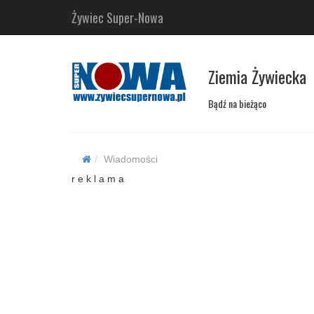
Żywiec Super-Nowa
Ziemia Żywiecka
Bądź na bieżąco
Wiadomości
r e k l a m a