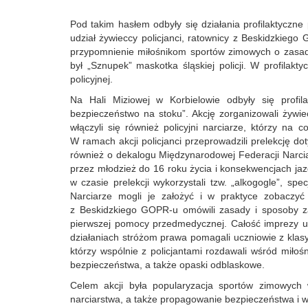
Pod takim hasłem odbyły się działania profilaktyczne
udział żywieccy policjanci, ratownicy z Beskidzkiego 
przypomnienie miłośnikom sportów zimowych o zasa
był „Sznupek” maskotka śląskiej policji. W profilak
policyjnej.
Na Hali Miziowej w Korbielowie odbyły się profi
bezpieczeństwo na stoku”. Akcję zorganizowali żywi
włączyli się również policyjni narciarze, którzy na
W ramach akcji policjanci przeprowadzili prelekcję d
również o dekalogu Międzynarodowej Federacji Narcia
przez młodzież do 16 roku życia i konsekwencjach jaz
w czasie prelekcji wykorzystali tzw. „alkogogle”, spe
Narciarze mogli je założyć i w praktyce zobaczyć 
z Beskidzkiego GOPR-u omówili zasady i sposoby z
pierwszej pomocy przedmedycznej. Całość imprezy uświ
działaniach stróżom prawa pomagali uczniowie z klas
którzy wspólnie z policjantami rozdawali wśród miłoś
bezpieczeństwa, a także opaski odblaskowe.
Celem akcji była popularyzacja sportów zimowych 
narciarstwa, a także propagowanie bezpieczeństwa i w