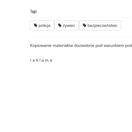
Tagi
policja
żywiec
bezpieczeństwo
Kopiowanie materiałów dozwolone pod warunkiem pod
r e k l a m a