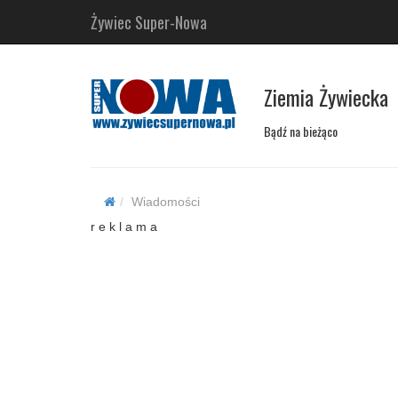
Żywiec Super-Nowa
Ziemia Żywiecka
Bądź na bieżąco
Wiadomości
r e k l a m a