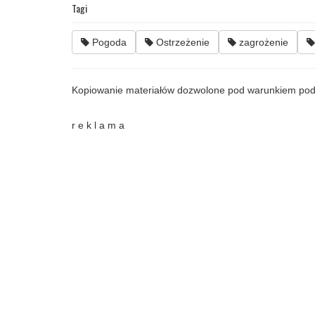
Tagi
Pogoda
Ostrzeżenie
zagrożenie
Kopiowanie materiałów dozwolone pod warunkiem pod
r e k l a m a