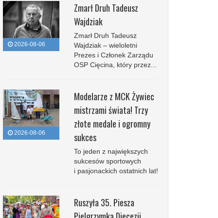
Zmarł Druh Tadeusz
Wajdziak
Zmarł Druh Tadeusz
2026-08-06
Wajdziak – wieloletni
Prezes i Członek Zarządu
OSP Cięcina, który przez...
Modelarze z MCK Żywiec
mistrzami świata! Trzy
złote medale i ogromny
2026-08-06
sukces
To jeden z największych
sukcesów sportowych
i pasjonackich ostatnich lat!
Ruszyła 35. Piesza
Pielgrzymka Diecezji