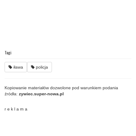
Tagi
iława
policja
Kopiowanie materiałów dozwolone pod warunkiem podania
źródła:
zywiec.super-nowa.pl
r e k l a m a