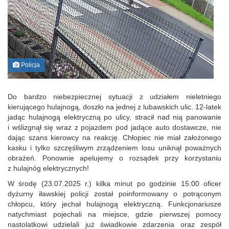
Policja
Do bardzo niebezpiecznej sytuacji z udziałem nieletniego
kierującego hulajnogą, doszło na jednej z lubawskich ulic. 12-latek
jadąc hulajnogą elektryczną po ulicy, stracił nad nią panowanie
i wślizgnął się wraz z pojazdem pod jadące auto dostawcze, nie
dając szans kierowcy na reakcję. Chłopiec nie miał założonego
kasku i tylko szczęśliwym zrządzeniem losu uniknął poważnych
obrażeń. Ponownie apelujemy o rozsądek przy korzystaniu
z hulajnóg elektrycznych!
W środę (23.07.2025 r.) kilka minut po godzinie 15:00 oficer
dyżurny iławskiej policji został poinformowany o potrąconym
chłopcu, który jechał hulajnogą elektryczną. Funkcjonariusze
natychmiast pojechali na miejsce, gdzie pierwszej pomocy
nastolatkowi udzielali już świadkowie zdarzenia oraz zespół