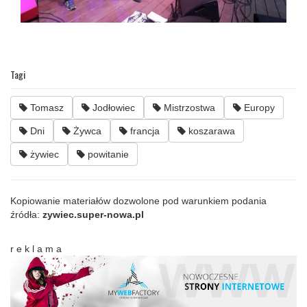
Tagi
Tomasz
Jodłowiec
Mistrzostwa
Europy
Dni
Żywca
francja
koszarawa
żywiec
powitanie
Kopiowanie materiałów dozwolone pod warunkiem podania
źródła:
zywiec.super-nowa.pl
r e k l a m a