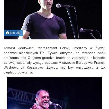
foto: SN
Tomasz Jodłowiec, reprezentant Polski, urodzony w Żywcu
podczas niedzielnych Dni Żywca otrzymał na terenach obok
amfiteatru pod Grojcem gromkie brawa od zebranej publiczności
za swój wspaniały występ podczas Mistrzostw Europy we Francji.
Wychowanek Koszarawy Żywiec, nie krył wzruszenia z tak
ciepłego powitania.