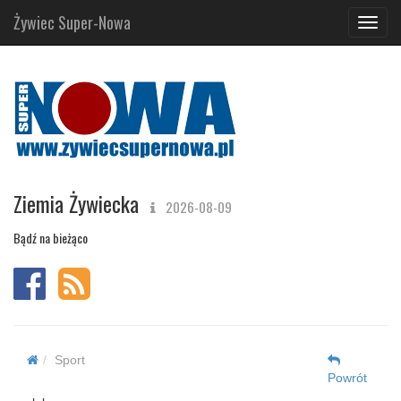
Żywiec Super-Nowa
Navig
Ziemia Żywiecka
2026-08-09
Bądź na bieżąco
Sport
Powrót