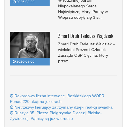
W rodzinnej parafii
2026-08-03
Niepokalanego Serca
Najświętszej Maryi Panny w
Wieprzu odbyły się 3 si...
Zmarł Druh Tadeusz Wajdziak
Zmarł Druh Tadeusz Wajdziak –
wieloletni Prezes i Członek
Zarządu OSP Cięcina, który
przez...
2026-08-06
Rekordowa liczba interwencji Beskidzkiego WOPR.
Ponad 220 akcji na jeziorach
Nietrzeźwy kierujący zatrzymany dzięki reakcji świadka
Ruszyła 35. Piesza Pielgrzymka Diecezji Bielsko-
Żywieckiej. Pątnicy są już w drodze