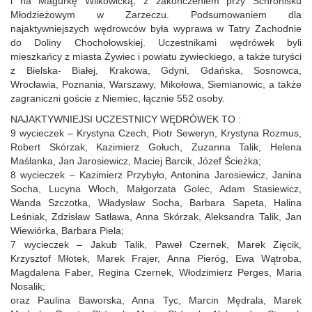
i na Magurkę Wilkowicką, z zakończeniem przy Schronisku
Młodzieżowym w Zarzeczu. Podsumowaniem dla
najaktywniejszych wędrowców była wyprawa w Tatry Zachodnie
do Doliny Chochołowskiej. Uczestnikami wędrówek byli
mieszkańcy z miasta Żywiec i powiatu żywieckiego, a także turyści
z Bielska- Białej, Krakowa, Gdyni, Gdańska, Sosnowca,
Wrocławia, Poznania, Warszawy, Mikołowa, Siemianowic, a także
zagraniczni goście z Niemiec, łącznie 552 osoby.
NAJAKTYWNIEJSI UCZESTNICY WĘDRÓWEK TO :
9 wycieczek – Krystyna Czech, Piotr Seweryn, Krystyna Rozmus,
Robert Skórzak, Kazimierz Gołuch, Zuzanna Talik, Helena
Maślanka, Jan Jarosiewicz, Maciej Barcik, Józef Ścieżka;
8 wycieczek – Kazimierz Przybyło, Antonina Jarosiewicz, Janina
Socha, Lucyna Włoch, Małgorzata Golec, Adam Stasiewicz,
Wanda Szczotka, Władysław Socha, Barbara Sapeta, Halina
Leśniak, Zdzisław Satława, Anna Skórzak, Aleksandra Talik, Jan
Wiewiórka, Barbara Piela;
7 wycieczek – Jakub Talik, Paweł Czernek, Marek Zięcik,
Krzysztof Młotek, Marek Frajer, Anna Pieróg, Ewa Wątroba,
Magdalena Faber, Regina Czernek, Włodzimierz Perges, Maria
Nosalik;
oraz Paulina Baworska, Anna Tyc, Marcin Mędrala, Marek