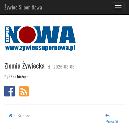
Żywiec Super-Nowa
Navig
Ziemia Żywiecka
2026-08-06
Bądź na bieżąco
Kultura
Powrót