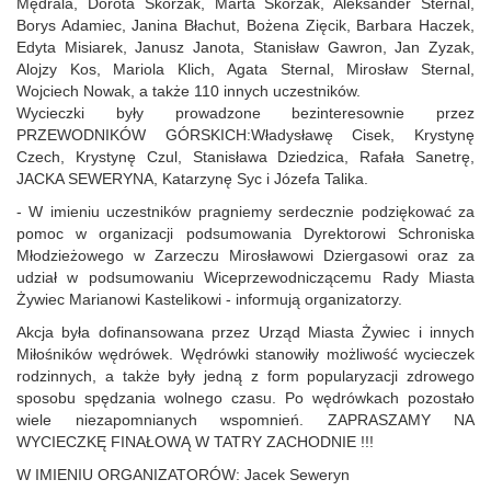
Mędrala, Dorota Skórzak, Marta Skórzak, Aleksander Sternal,
Borys Adamiec, Janina Błachut, Bożena Zięcik, Barbara Haczek,
Edyta Misiarek, Janusz Janota, Stanisław Gawron, Jan Zyzak,
Alojzy Kos, Mariola Klich, Agata Sternal, Mirosław Sternal,
Wojciech Nowak, a także 110 innych uczestników.
Wycieczki były prowadzone bezinteresownie przez
PRZEWODNIKÓW GÓRSKICH:Władysławę Cisek, Krystynę
Czech, Krystynę Czul, Stanisława Dziedzica, Rafała Sanetrę,
JACKA SEWERYNA, Katarzynę Syc i Józefa Talika.
- W imieniu uczestników pragniemy serdecznie podziękować za
pomoc w organizacji podsumowania Dyrektorowi Schroniska
Młodzieżowego w Zarzeczu Mirosławowi Dziergasowi oraz za
udział w podsumowaniu Wiceprzewodniczącemu Rady Miasta
Żywiec Marianowi Kastelikowi - informują organizatorzy.
Akcja była dofinansowana przez Urząd Miasta Żywiec i innych
Miłośników wędrówek. Wędrówki stanowiły możliwość wycieczek
rodzinnych, a także były jedną z form popularyzacji zdrowego
sposobu spędzania wolnego czasu. Po wędrówkach pozostało
wiele niezapomnianych wspomnień. ZAPRASZAMY NA
WYCIECZKĘ FINAŁOWĄ W TATRY ZACHODNIE !!!
W IMIENIU ORGANIZATORÓW: Jacek Seweryn