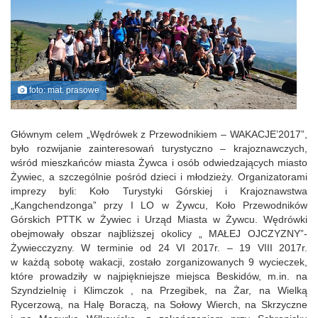
foto: mat. prasowe
Głównym celem „Wędrówek z Przewodnikiem – WAKACJE’2017”,
było rozwijanie zainteresowań turystyczno – krajoznawczych,
wśród mieszkańców miasta Żywca i osób odwiedzających miasto
Żywiec, a szczególnie pośród dzieci i młodzieży. Organizatorami
imprezy byli: Koło Turystyki Górskiej i Krajoznawstwa
„Kangchendzonga” przy I LO w Żywcu, Koło Przewodników
Górskich PTTK w Żywiec i Urząd Miasta w Żywcu. Wędrówki
obejmowały obszar najbliższej okolicy „ MAŁEJ OJCZYZNY”-
Żywiecczyzny. W terminie od 24 VI 2017r. – 19 VIII 2017r.
w każdą sobotę wakacji, zostało zorganizowanych 9 wycieczek,
które prowadziły w najpiękniejsze miejsca Beskidów, m.in. na
Szyndzielnię i Klimczok , na Przegibek, na Żar, na Wielką
Rycerzową, na Halę Boraczą, na Sołowy Wierch, na Skrzyczne