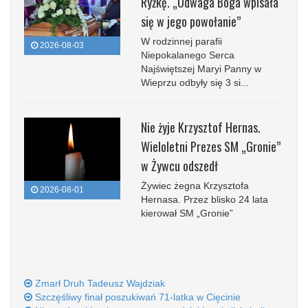
Ryżkę. „Odwaga Boga wpisała
się w jego powołanie”
W rodzinnej parafii
2026-08-03
Niepokalanego Serca
Najświętszej Maryi Panny w
Wieprzu odbyły się 3 si...
Nie żyje Krzysztof Hernas.
Wieloletni Prezes SM „Gronie”
w Żywcu odszedł
Żywiec żegna Krzysztofa
2026-08-01
Hernasa. Przez blisko 24 lata
kierował SM „Gronie”
Zmarł Druh Tadeusz Wajdziak
Szczęśliwy finał poszukiwań 71-latka w Cięcinie