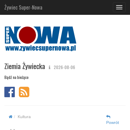
Żywiec Super-Nowa
Navig
Ziemia Żywiecka
2026-08-06
Bądź na bieżąco
Kultura
Powrót